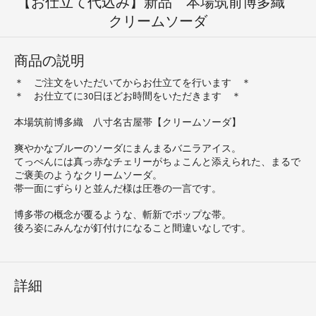
【お仕立て代込み】新品 本場筑前博多織
クリームソーダ
商品の説明
＊ ご注文をいただいてからお仕立てを行います ＊
＊ お仕立てに30日ほどお時間をいただきます ＊
本場筑前博多織 八寸名古屋帯【クリームソーダ】
爽やかなブルーのソーダにまんまるバニラアイス。
てっぺんには真っ赤なチェリーがちょこんと添えられた、まるで
ご褒美のようなクリームソーダ。
帯一面にずらりと並んだ様は圧巻の一言です。
博多帯の概念が覆るような、斬新でポップな帯。
後ろ姿にみんなが釘付けになること間違いなしです。
詳細