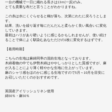
一台の機械で一日に織れる長さは13ｍ(一反)のみ。
とても貴重な布だと言うことがわかりますね。
この糸は水にくぐらせると糊が落ち、次第にわたに戻ろうとしま
す。
結果、洗いを繰り返す毎にだんだんと柔らかく良い風合いに変化
していきます。
最初はハリがあり硬いように感じるかもしれませんが、使い続け
ることで体によく馴染むあなただけの1枚に変化するはずです。
【着用時期】
こちらの生地は麻綿同率の混紡生地となっております。
木綿着物の中でも伊勢木綿はややしっかりとした質感ですが、麻
が入ることにより薄く軽やかな生地に仕上がっています。
麻のシャリ感をほのかに感じる生地ですので5月～10月を目安に
お召しいただくのがおすすめです。
英国産アイリッシュリネン使用
綿50％・麻50％