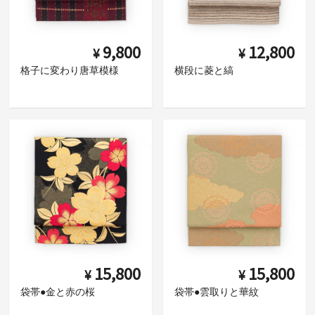
9,800
12,800
¥
¥
格子に変わり唐草模様
横段に菱と縞
15,800
15,800
¥
¥
袋帯●金と赤の桜
袋帯●雲取りと華紋