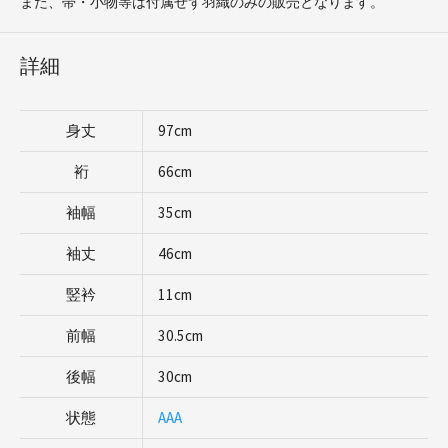
また、帯・小物等は付属せず羽織のみの販売となります。
詳細
身丈
97cm
裄
66cm
袖幅
35cm
袖丈
46cm
竪衿
11cm
前幅
30.5cm
後幅
30cm
状態
AAA