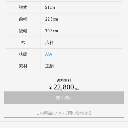
袖丈
51cm
前幅
22.5cm
後幅
30.5cm
衿
広衿
状態
AAA
素材
正絹
送料無料
22,800
¥
税込
売り切れ
この商品について問い合わせる