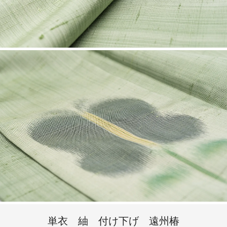
単衣 紬 付け下げ 遠州椿