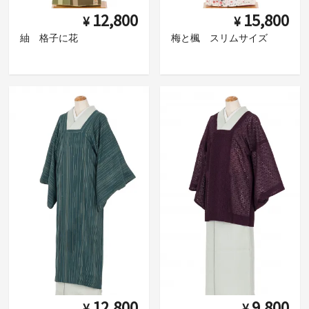
12,800
15,800
¥
¥
紬 格子に花
梅と楓 スリムサイズ
12,800
9,800
¥
¥