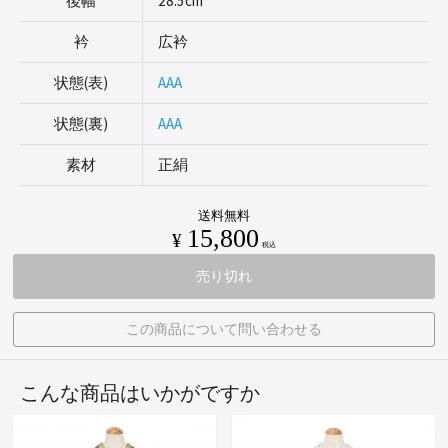
後幅
28.5cm
衿
広衿
状態(表)
AAA
状態(裏)
AAA
素材
正絹
送料無料
15,800
¥
税込
売り切れ
この商品について問い合わせる
こんな商品はいかがですか