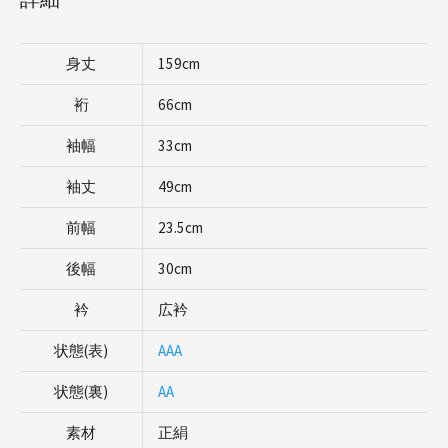
身丈
159cm
裄
66cm
袖幅
33cm
袖丈
49cm
前幅
23.5cm
後幅
30cm
衿
広衿
状態(表)
AAA
状態(裏)
AA
素材
正絹