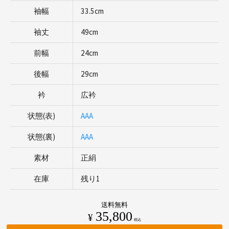
袖幅
33.5cm
袖丈
49cm
前幅
24cm
後幅
29cm
衿
広衿
状態(表)
AAA
状態(裏)
AAA
素材
正絹
在庫
残り1
送料無料
35,800
¥
税込