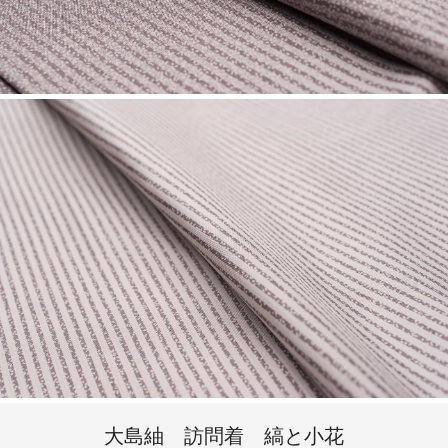
大島紬 訪問着 縞と小花