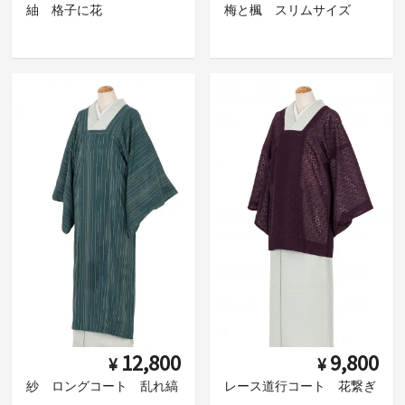
紬 格子に花
梅と楓 スリムサイズ
12,800
9,800
¥
¥
紗 ロングコート 乱れ縞
レース道行コート 花繋ぎ