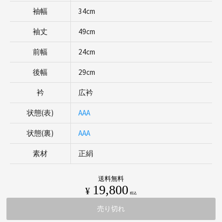
袖幅
34cm
袖丈
49cm
前幅
24cm
後幅
29cm
衿
広衿
状態(表)
AAA
状態(裏)
AAA
素材
正絹
送料無料
19,800
¥
税込
売り切れ