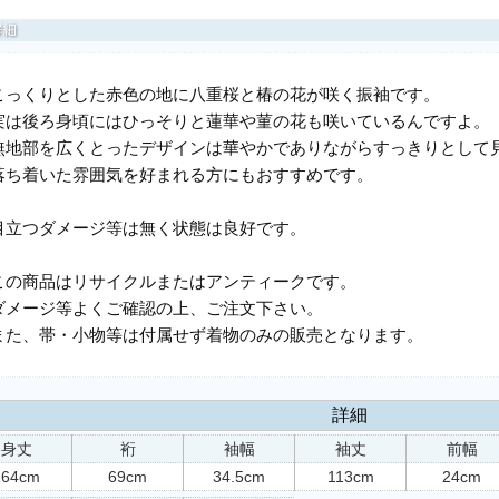
こっくりとした赤色の地に八重桜と椿の花が咲く振袖です。
実は後ろ身頃にはひっそりと蓮華や菫の花も咲いているんですよ。
無地部を広くとったデザインは華やかでありながらすっきりとして
落ち着いた雰囲気を好まれる方にもおすすめです。
目立つダメージ等は無く状態は良好です。
この商品はリサイクルまたはアンティークです。
ダメージ等よくご確認の上、ご注文下さい。
また、帯・小物等は付属せず着物のみの販売となります。
詳細
身丈
裄
袖幅
袖丈
前幅
164cm
69cm
34.5cm
113cm
24cm