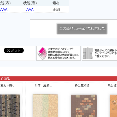
態(表)
状態(裏)
素材
AAA
AAA
正絹
に変わり織り
引箔 縦暈し
枠に花模様
鳥と槌