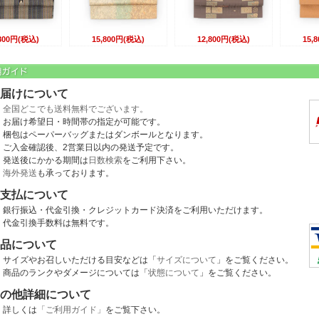
,800円(税込)
15,800円(税込)
12,800円(税込)
15,
届けについて
全国どこでも送料無料でございます。
お届け希望日・時間帯の指定が可能です。
梱包はペーパーバッグまたはダンボールとなります。
ご入金確認後、2営業日以内の発送予定です。
発送後にかかる期間は
日数検索
をご利用下さい。
海外発送
も承っております。
支払について
銀行振込・代金引換・クレジットカード決済をご利用いただけます。
代金引換手数料は無料です。
品について
サイズやお召しいただける目安などは「
サイズについて
」をご覧ください。
商品のランクやダメージについては「
状態について
」をご覧ください。
の他詳細について
詳しくは
「ご利用ガイド」
をご覧下さい。