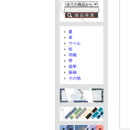
夏
単
ウール
袷
羽織
帯
袋帯
振袖
その他