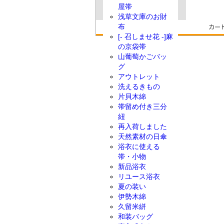
屋帯
浅草文庫のお財
布
[- 召しませ花 -]麻
の京袋帯
山葡萄かごバッ
グ
アウトレット
洗えるきもの
片貝木綿
帯留め付き三分
紐
再入荷しました
天然素材の日傘
浴衣に使える
帯・小物
新品浴衣
リユース浴衣
夏の装い
伊勢木綿
久留米絣
和装バッグ