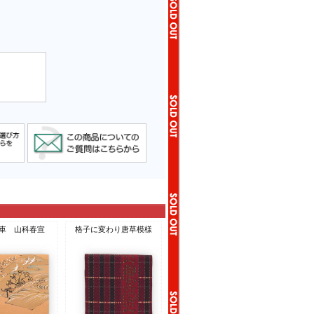
車 山科春宣
格子に変わり唐草模様