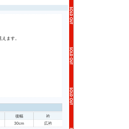
見えます。
後幅
衿
30cm
広衿