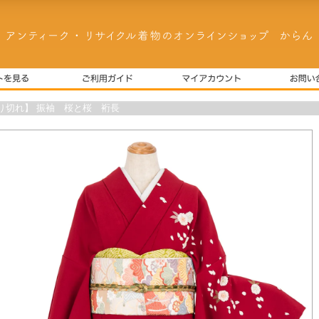
り切れ】 振袖 桜と桜 裄長