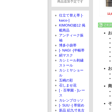
商品追加予定です
12
仕立て替え帯 [-
kaico-]
KIMONO姫12 掲
載商品
お
アンティーク振
袖
博多小袋帯
[- NAGI -]半幅帯
絹マスク
カシミール刺繍
ストール
お
カシミヤショー
ル
五嶋の彩
召しませ花
商
[ - 百華園 - ]レー
ス
カレンブロッソ
そ
[- SUU -] 帯留め
新品 絽九寸名古