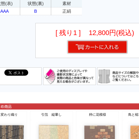
態(表)
状態(裏)
素材
AAA
B
正絹
[ 残り1 ]
12,800円(税込)
に変わり織り
引箔 縦暈し
枠に花模様
鳥と槌