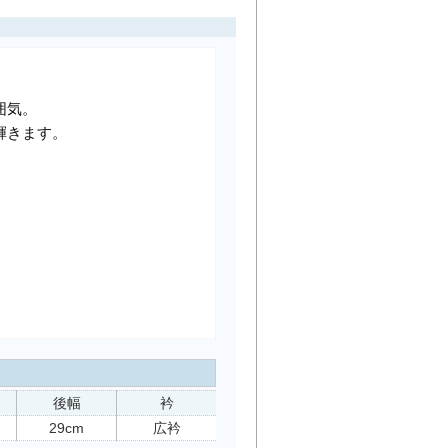
囲気。
輝きます。
後幅
衿
29cm
広衿