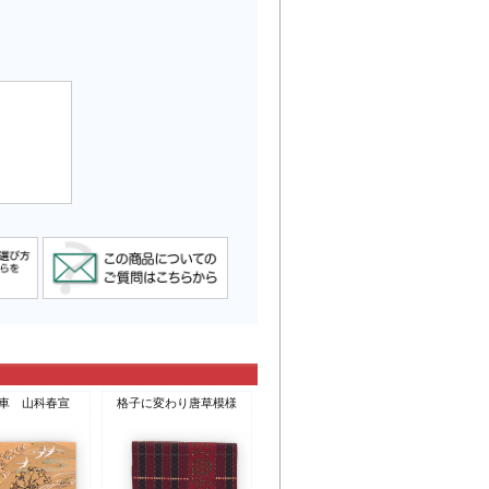
車 山科春宣
格子に変わり唐草模様