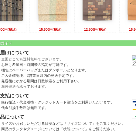
,800円(税込)
15,800円(税込)
12,800円(税込)
15,
届けについて
全国どこでも送料無料でございます。
お届け希望日・時間帯の指定が可能です。
梱包はペーパーバッグまたはダンボールとなります。
ご入金確認後、2営業日以内の発送予定です。
発送後にかかる期間は
日数検索
をご利用下さい。
海外発送
も承っております。
支払について
銀行振込・代金引換・クレジットカード決済をご利用いただけます。
代金引換手数料は無料です。
品について
サイズやお召しいただける目安などは「
サイズについて
」をご覧ください。
商品のランクやダメージについては「
状態について
」をご覧ください。