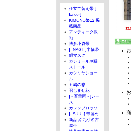
仕立て替え帯 [-
kaico-]
KIMONO姫12 掲
載商品
12
アンティーク振
袖
博多小袋帯
[- NAGI -]半幅帯
お
絹マスク
カシミール刺繍
ストール
カシミヤショー
ル
五嶋の彩
召しませ花
お
[ - 百華園 - ]レー
ス
カレンブロッソ
商
[- SUU -] 帯留め
新品 絽九寸名古
屋帯