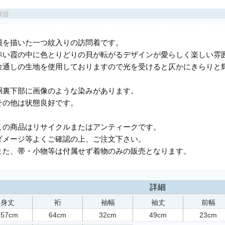
貝を描いた一つ紋入りの訪問着です。
赤い霞の中に色とりどりの貝が転がるデザインが愛らしく楽しい雰
金通しの生地を使用しておりますので光を受けると仄かにきらりと
胴裏下部に画像のような染みがあります。
その他は状態良好です。
この商品はリサイクルまたはアンティークです。
ダメージ等よくご確認の上、ご注文下さい。
また、帯・小物等は付属せず着物のみの販売となります。
詳細
身丈
裄
袖幅
袖丈
前幅
157cm
64cm
32cm
49cm
23cm