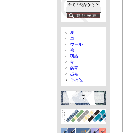
夏
単
ウール
袷
羽織
帯
袋帯
振袖
その他