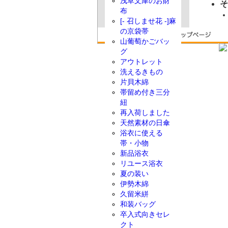
浅草文庫のお財
そ
布
[- 召しませ花 -]麻
の京袋帯
山葡萄かごバッ
グ
アウトレット
洗えるきもの
片貝木綿
帯留め付き三分
紐
再入荷しました
天然素材の日傘
浴衣に使える
帯・小物
新品浴衣
リユース浴衣
夏の装い
伊勢木綿
久留米絣
和装バッグ
卒入式向きセレ
クト