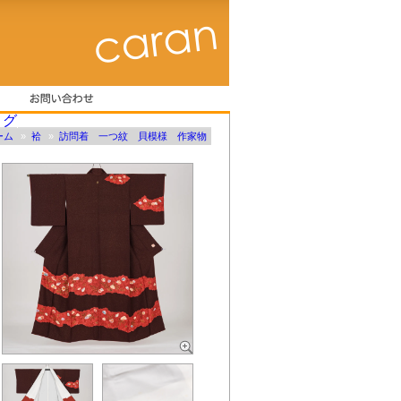
ーム
»
袷
»
訪問着 一つ紋 貝模様 作家物