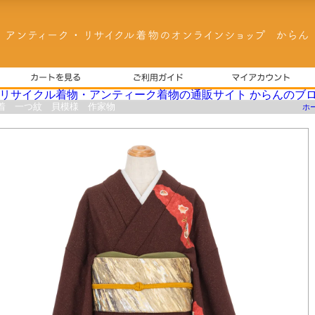
着 一つ紋 貝模様 作家物
ホ