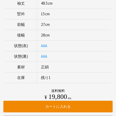
袖丈
48.5cm
竪衿
15cm
前幅
27cm
後幅
28cm
状態(表)
AAA
状態(裏)
AAA
素材
正絹
在庫
残り1
送料無料
19,800
¥
税込
カートに入れる