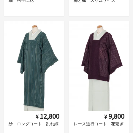
紬 格子に花
梅と楓 スリムサイズ
12,800
9,800
¥
¥
紗 ロングコート 乱れ縞
レース道行コート 花繋ぎ