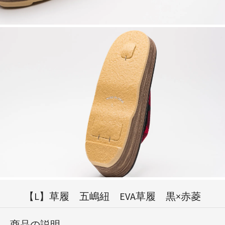
【L】草履 五嶋紐 EVA草履 黒×赤菱
商品の説明