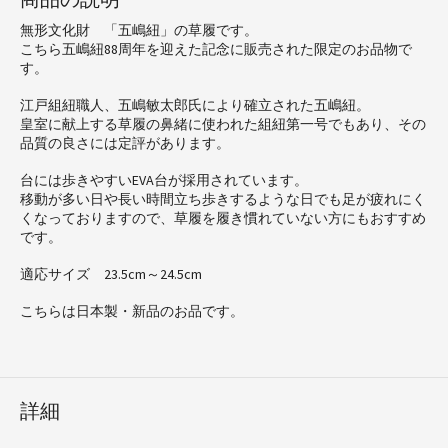
無形文化財 「五嶋紐」の草履です。
こちら五嶋紐88周年を迎えた記念に販売された限定のお品物で
す。
江戸組紐職人、五嶋敏太郎氏により確立された五嶋紐。
皇室に献上する草履の鼻緒に使われた組紐第一号でもあり、その
品質の良さには定評があります。
台には歩きやすいEVA台が採用されています。
移動が多い日や長い時間立ち歩きするような日でも足が疲れにく
くなっておりますので、草履を履き慣れていない方にもおすすめ
です。
適応サイズ 23.5cm～24.5cm
こちらは日本製・新品のお品です。
詳細