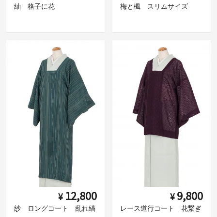
紬 格子に花
梅と楓 スリムサイズ
12,800
9,800
¥
¥
紗 ロングコート 乱れ縞
レース道行コート 花繋ぎ