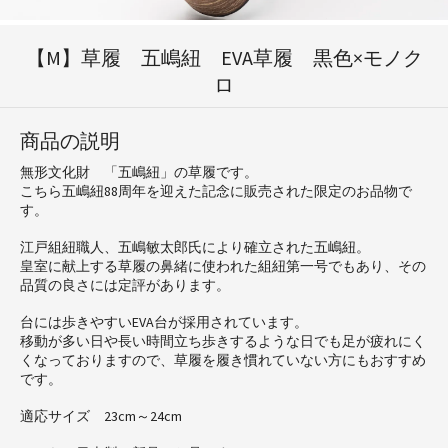
【M】草履 五嶋紐 EVA草履 黒色×モノク
ロ
商品の説明
無形文化財 「五嶋紐」の草履です。
こちら五嶋紐88周年を迎えた記念に販売された限定のお品物で
す。
江戸組紐職人、五嶋敏太郎氏により確立された五嶋紐。
皇室に献上する草履の鼻緒に使われた組紐第一号でもあり、その
品質の良さには定評があります。
台には歩きやすいEVA台が採用されています。
移動が多い日や長い時間立ち歩きするような日でも足が疲れにく
くなっておりますので、草履を履き慣れていない方にもおすすめ
です。
適応サイズ 23cm～24cm