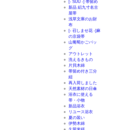
[- SUU -] 帯留め
新品 絽九寸名古
屋帯
浅草文庫のお財
布
[- 召しませ花 -]麻
の京袋帯
山葡萄かごバッ
グ
アウトレット
洗えるきもの
片貝木綿
帯留め付き三分
紐
再入荷しました
天然素材の日傘
浴衣に使える
帯・小物
新品浴衣
リユース浴衣
夏の装い
伊勢木綿
久留米絣