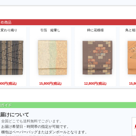
に変わり織り
引箔 縦暈し
枠に花模様
鳥と槌
,800円(税込)
15,800円(税込)
12,800円(税込)
15,
届けについて
全国どこでも送料無料でございます。
お届け希望日・時間帯の指定が可能です。
梱包はペーパーバッグまたはダンボールとなります。