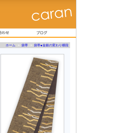
ホーム
»
袋帯
»
袋帯●金銀の変わり横段