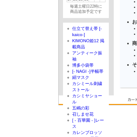
毎週土曜日22時に
商品追加予定です
お
仕立て替え帯 [-
kaico-]
KIMONO姫12 掲
商
載商品
アンティーク振
袖
そ
博多小袋帯
[- NAGI -]半幅帯
絹マスク
カシミール刺繍
ストール
カシミヤショー
ル
五嶋の彩
召しませ花
[ - 百華園 - ]レー
ス
カレンブロッソ