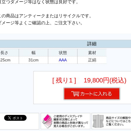
目立つダメージ等はなく状態は良好です。
この商品はアンティークまたはリサイクルです。
ダメージ等よくご確認の上、ご注文下さい。
詳細
長さ
幅
状態
素材
425cm
31cm
AAA
正絹
[ 残り1 ]
19,800円(税込)