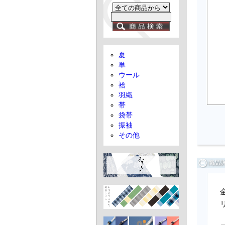
夏
単
ウール
袷
羽織
帯
袋帯
振袖
その他