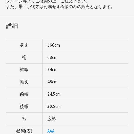
ダメージ等よくご確認の上、ご注文下さい。
また、帯・小物等は付属せず着物のみの販売となります。
詳細
身丈
166cm
裄
68cm
袖幅
34cm
袖丈
48cm
前幅
24.5cm
後幅
30.5cm
衿
広衿
状態(表)
AAA