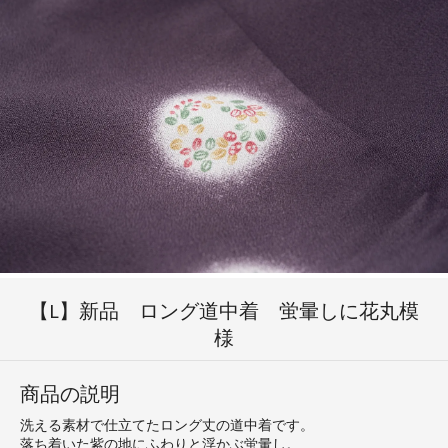
【L】新品 ロング道中着 蛍暈しに花丸模
様
商品の説明
洗える素材で仕立てたロング丈の道中着です。
落ち着いた紫の地にふわりと浮かぶ蛍暈し。