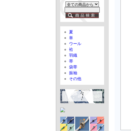
夏
単
ウール
袷
羽織
帯
袋帯
振袖
その他