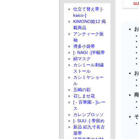
12
仕立て替え帯 [-
kaico-]
KIMONO姫12 掲
載商品
お
アンティーク振
袖
博多小袋帯
[- NAGI -]半幅帯
絹マスク
カシミール刺繍
ストール
お
カシミヤショー
ル
五嶋の彩
商
召しませ花
[ - 百華園 - ]レー
ス
カレンブロッソ
そ
[- SUU -] 帯留め
新品 絽九寸名古
屋帯