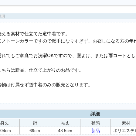
洗える素材で仕立てた道中着です。
モノトーンカラーですので派手になりすぎず、お召しになる方の年
汚れてもご家庭でお洗濯OKですので、塵よけ、または雨コートと
こちらは新品、仕立て上がりのお品です。
着物は付属せず道中着のみの販売となります。
詳細
身丈
裄
袖丈
状態
素材
104cm
69cm
48.5cm
新品
ポリエステ