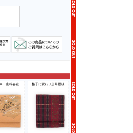
車 山科春宣
格子に変わり唐草模様