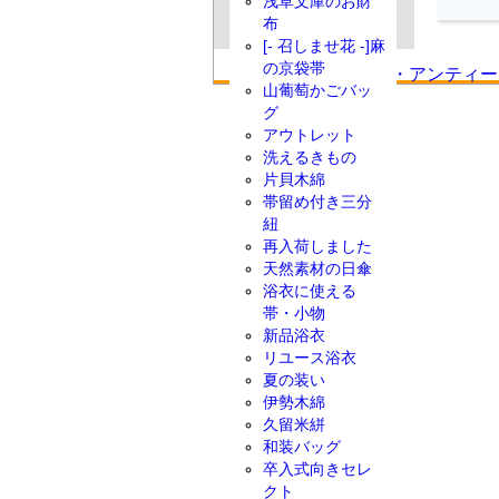
浅草文庫のお財
布
[- 召しませ花 -]麻
の京袋帯
山葡萄かごバッ
グ
アウトレット
洗えるきもの
片貝木綿
帯留め付き三分
紐
再入荷しました
天然素材の日傘
浴衣に使える
帯・小物
新品浴衣
リユース浴衣
夏の装い
伊勢木綿
久留米絣
和装バッグ
卒入式向きセレ
クト