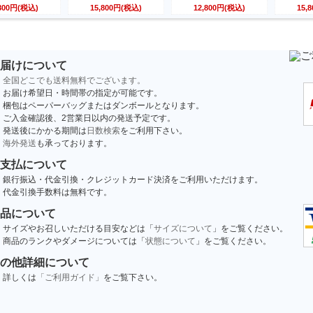
,800円(税込)
15,800円(税込)
12,800円(税込)
15,
届けについて
全国どこでも送料無料でございます。
お届け希望日・時間帯の指定が可能です。
梱包はペーパーバッグまたはダンボールとなります。
ご入金確認後、2営業日以内の発送予定です。
発送後にかかる期間は
日数検索
をご利用下さい。
海外発送
も承っております。
支払について
銀行振込・代金引換・クレジットカード決済をご利用いただけます。
代金引換手数料は無料です。
品について
サイズやお召しいただける目安などは「
サイズについて
」をご覧ください。
商品のランクやダメージについては「
状態について
」をご覧ください。
の他詳細について
詳しくは
「ご利用ガイド」
をご覧下さい。