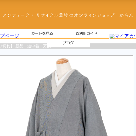
り切れ】 新品 道中着 万筋