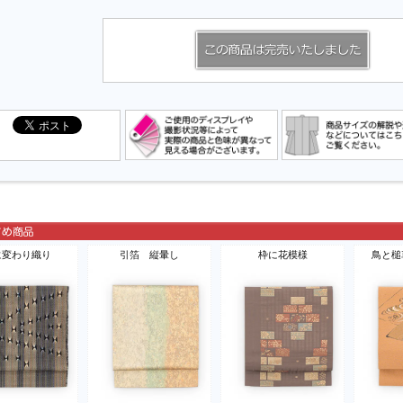
に変わり織り
引箔 縦暈し
枠に花模様
鳥と槌