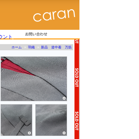
ホーム
»
羽織
»
新品 道中着 万筋