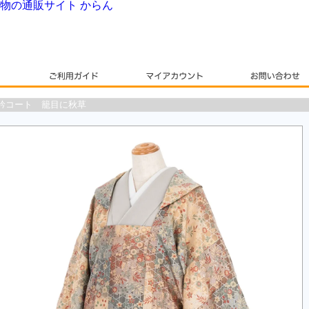
衿コート 籠目に秋草