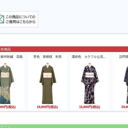
 蘇州刺繍 花籠
苔色 斑模様 裄長
濃紺色 カラフルな花模様
訪問
,800円(税込)
19,800円(税込)
15,800円(税込)
29,