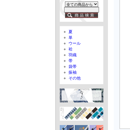
夏
単
ウール
袷
羽織
帯
袋帯
振袖
その他