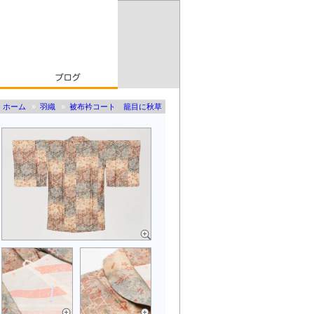
ホーム
»
羽織
»
被布衿コート 籠目に秋草