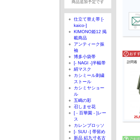
商品追加予定です
仕立て替え帯 [-
kaico-]
KIMONO姫12 掲
載商品
アンティーク振
袖
博多小袋帯
訪問着
[- NAGI -]半幅帯
絹マスク
カシミール刺繍
ストール
カシミヤショー
ル
五嶋の彩
召しませ花
[ - 百華園 - ]レー
25
ス
カレンブロッソ
[- SUU -] 帯留め
新品 絽九寸名古