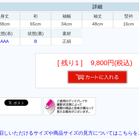
詳細
身丈
裄
袖幅
袖丈
竪衿
88cm
65cm
34cm
48cm
16cm
態(表)
状態(裏)
素材
AAA
B
正絹
[ 残り1 ]
9,800円(税込)