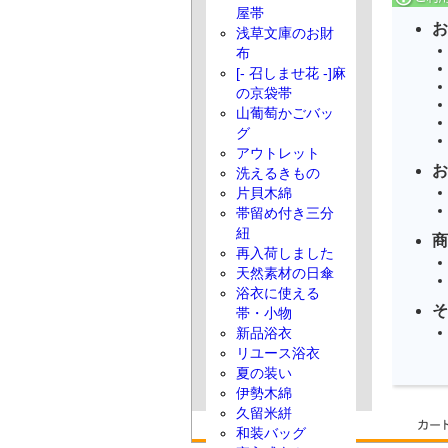
屋帯
お
浅草文庫のお財
布
[- 召しませ花 -]麻
の京袋帯
山葡萄かごバッ
グ
アウトレット
お
洗えるきもの
片貝木綿
帯留め付き三分
紐
商
再入荷しました
天然素材の日傘
浴衣に使える
そ
帯・小物
新品浴衣
リユース浴衣
夏の装い
伊勢木綿
久留米絣
和装バッグ