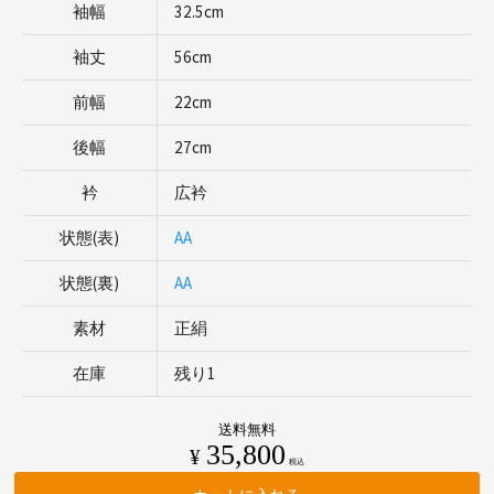
袖幅
32.5cm
袖丈
56cm
前幅
22cm
後幅
27cm
衿
広衿
状態(表)
AA
状態(裏)
AA
素材
正絹
在庫
残り1
送料無料
35,800
¥
税込