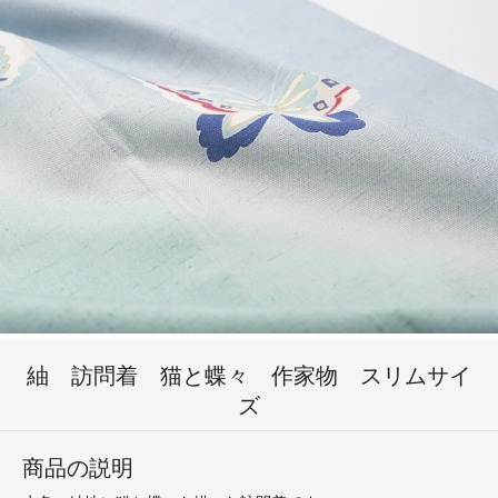
紬 訪問着 猫と蝶々 作家物 スリムサイ
ズ
商品の説明