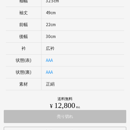
袖幅
32.5cm
袖丈
49cm
前幅
22cm
後幅
30cm
衿
広衿
状態(表)
AAA
状態(裏)
AAA
素材
正絹
送料無料
12,800
¥
税込
売り切れ