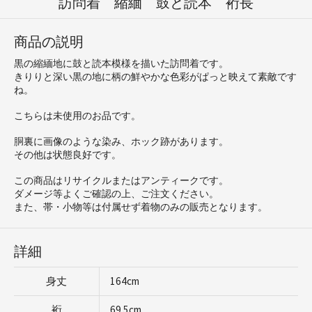
訪問着 縮緬 鼓と読本 裄長
商品の説明
黒の縮緬地に鼓と読本模様を描いた訪問着です。
きりりと深い黒の地に柄の鮮やかな色彩がぱっと映えて素敵です
ね。
こちらは未使用のお品です。
胴裏に画像のような染み、ホック跡があります。
その他は状態良好です。
この商品はリサイクルまたはアンティークです。
ダメージ等よくご確認の上、ご注文ください。
また、帯・小物等は付属せず着物のみの販売となります。
詳細
身丈
164cm
裄
69.5cm