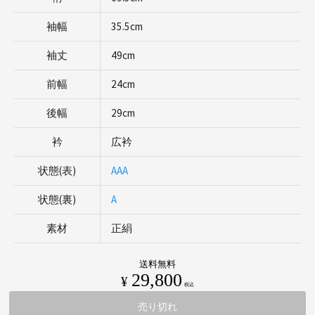
袖幅
35.5cm
袖丈
49cm
前幅
24cm
後幅
29cm
衿
広衿
状態(表)
AAA
状態(裏)
A
素材
正絹
送料無料
29,800
¥
税込
売り切れ