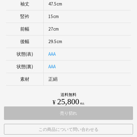
袖丈
47.5cm
竪衿
15cm
前幅
27cm
後幅
29.5cm
状態(表)
AAA
状態(裏)
AAA
素材
正絹
送料無料
25,800
¥
税込
売り切れ
この商品について問い合わせる