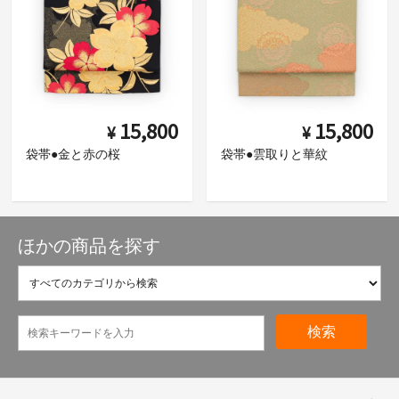
15,800
15,800
¥
¥
袋帯●金と赤の桜
袋帯●雲取りと華紋
ほかの商品を探す
検索