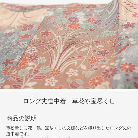
ロング丈道中着 草花や宝尽くし
商品の説明
市松暈しに花、鶴、宝尽くしの文様などを織り出したロング丈の
道中着です。