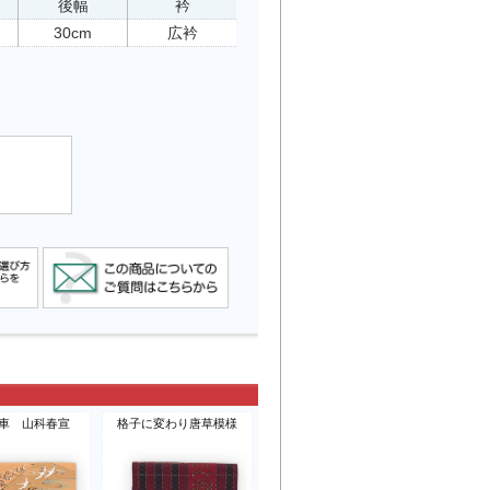
後幅
衿
30cm
広衿
車 山科春宣
格子に変わり唐草模様