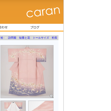
袷
»
訪問着 短冊と花 トールサイズ 裄長