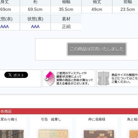
身丈
裄
袖幅
袖丈
前幅
169cm
69.5cm
35.5cm
49cm
23.5cm
態(表)
状態(裏)
素材
AAA
AAA
正絹
に変わり織り
引箔 縦暈し
枠に花模様
鳥と槌