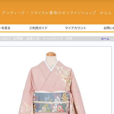
り切れ】 訪問着 短冊と花 トールサイズ 裄長
ホーム
»