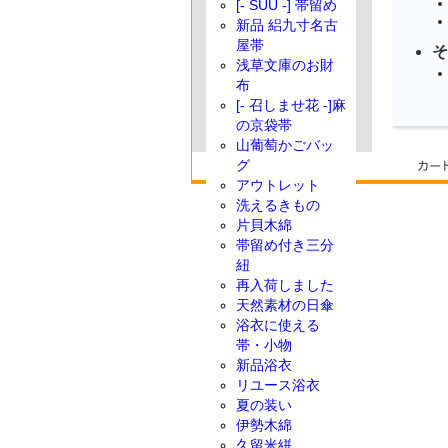
[- SUU -] 帯留め
新品 絽九寸名古
屋帯
そ
浅草文庫のお財
布
[- 召しませ花 -]麻
の京袋帯
山葡萄かごバッ
グ
アウトレット
洗えるきもの
片貝木綿
帯留め付き三分
紐
再入荷しました
天然素材の日傘
浴衣に使える
帯・小物
新品浴衣
リユース浴衣
夏の装い
伊勢木綿
久留米絣