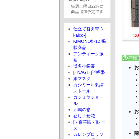
毎週土曜日22時に
商品追加予定です
仕立て替え帯 [-
kaico-]
12
KIMONO姫12 掲
載商品
アンティーク振
袖
博多小袋帯
お
[- NAGI -]半幅帯
絹マスク
カシミール刺繍
ストール
カシミヤショー
ル
五嶋の彩
お
召しませ花
[ - 百華園 - ]レー
ス
商
カレンブロッソ