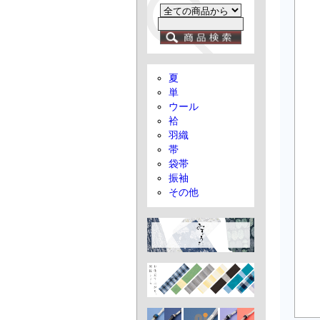
夏
単
ウール
袷
羽織
帯
袋帯
振袖
その他