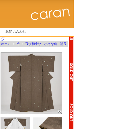
ホーム
»
袷
»
飛び柄小紋 小さな蕪 裄長