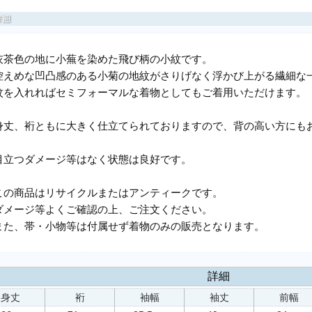
灰茶色の地に小蕪を染めた飛び柄の小紋です。
控えめな凹凸感のある小菊の地紋がさりげなく浮かび上がる繊細な
紋を入れればセミフォーマルな着物としてもご着用いただけます。
身丈、裄ともに大きく仕立てられておりますので、背の高い方にも
目立つダメージ等はなく状態は良好です。
この商品はリサイクルまたはアンティークです。
ダメージ等よくご確認の上、ご注文ください。
また、帯・小物等は付属せず着物のみの販売となります。
詳細
身丈
裄
袖幅
袖丈
前幅