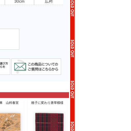
30cm
広衿
車 山科春宣
格子に変わり唐草模様