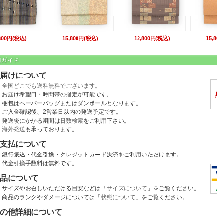
,800円(税込)
15,800円(税込)
12,800円(税込)
15,
届けについて
全国どこでも送料無料でございます。
お届け希望日・時間帯の指定が可能です。
梱包はペーパーバッグまたはダンボールとなります。
ご入金確認後、2営業日以内の発送予定です。
発送後にかかる期間は
日数検索
をご利用下さい。
海外発送
も承っております。
支払について
銀行振込・代金引換・クレジットカード決済をご利用いただけます。
代金引換手数料は無料です。
品について
サイズやお召しいただける目安などは「
サイズについて
」をご覧ください。
商品のランクやダメージについては「
状態について
」をご覧ください。
の他詳細について