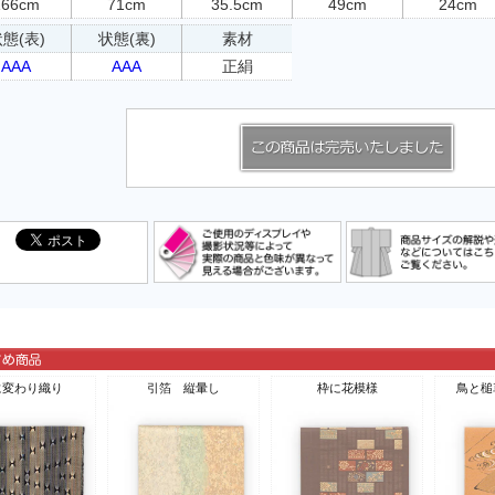
166cm
71cm
35.5cm
49cm
24cm
態(表)
状態(裏)
素材
AAA
AAA
正絹
に変わり織り
引箔 縦暈し
枠に花模様
鳥と槌