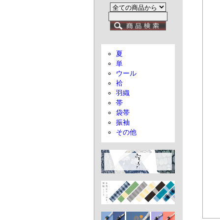
夏
単
ウール
袷
羽織
帯
袋帯
振袖
その他