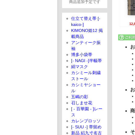
商品追加予定です
仕立て替え帯 [-
12
kaico-]
KIMONO姫12 掲
載商品
アンティーク振
お
袖
博多小袋帯
[- NAGI -]半幅帯
絹マスク
カシミール刺繍
ストール
カシミヤショー
お
ル
五嶋の彩
召しませ花
[ - 百華園 - ]レー
商
ス
カレンブロッソ
[- SUU -] 帯留め
そ
新品 絽九寸名古