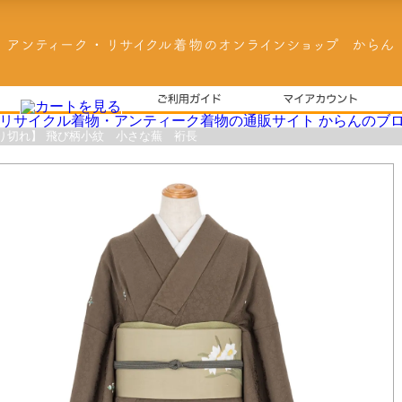
り切れ】 飛び柄小紋 小さな蕪 裄長