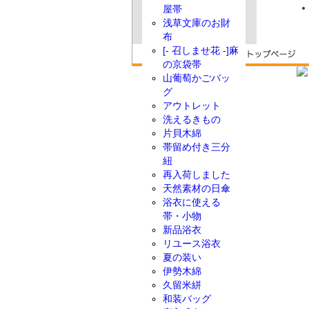
屋帯
浅草文庫のお財
布
[- 召しませ花 -]麻
の京袋帯
山葡萄かごバッ
グ
アウトレット
洗えるきもの
片貝木綿
帯留め付き三分
紐
再入荷しました
天然素材の日傘
浴衣に使える
帯・小物
新品浴衣
リユース浴衣
夏の装い
伊勢木綿
久留米絣
和装バッグ