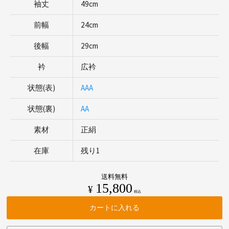
袖丈
49cm
前幅
24cm
後幅
29cm
衿
広衿
状態(表)
AAA
状態(裏)
AA
素材
正絹
在庫
残り1
送料無料
15,800
¥
税込
カートに入れる