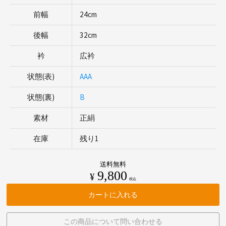
前幅
24cm
後幅
32cm
衿
広衿
状態(表)
AAA
状態(裏)
B
素材
正絹
在庫
残り1
送料無料
9,800
¥
税込
カートに入れる
この商品について問い合わせる