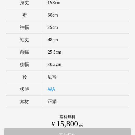
身丈
158cm
裄
68cm
袖幅
35cm
袖丈
48cm
前幅
25.5cm
後幅
30.5cm
衿
広衿
状態
AAA
素材
正絹
送料無料
15,800
¥
税込
売り切れ