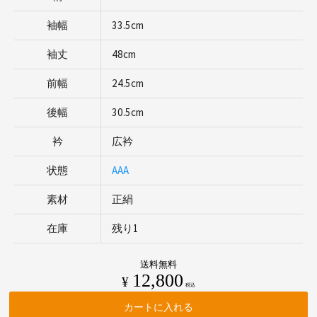
袖幅
33.5cm
袖丈
48cm
前幅
24.5cm
後幅
30.5cm
衿
広衿
状態
AAA
素材
正絹
在庫
残り1
送料無料
12,800
¥
税込
カートに入れる