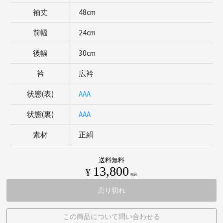
袖丈
48cm
前幅
24cm
後幅
30cm
衿
広衿
状態(表)
AAA
状態(裏)
AAA
素材
正絹
送料無料
13,800
¥
税込
売り切れ
この商品について問い合わせる