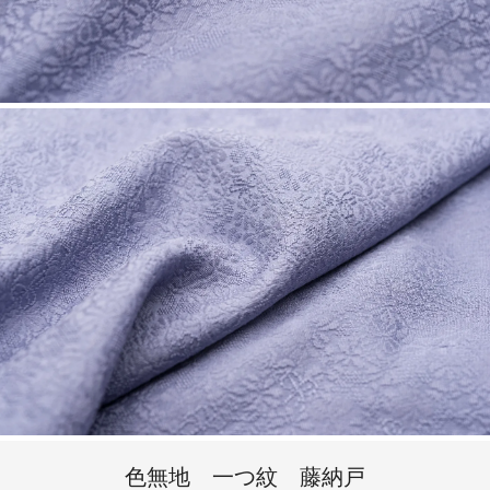
色無地 一つ紋 藤納戸