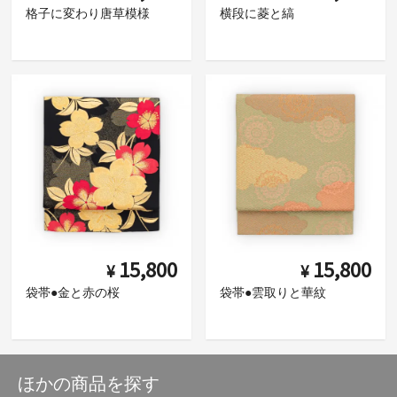
格子に変わり唐草模様
横段に菱と縞
15,800
15,800
¥
¥
袋帯●金と赤の桜
袋帯●雲取りと華紋
ほかの商品を探す