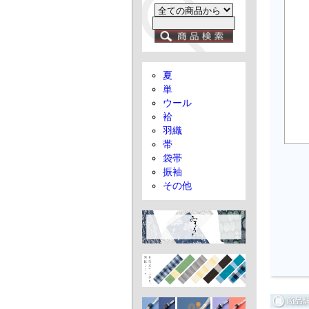
夏
単
ウール
袷
羽織
帯
袋帯
振袖
その他