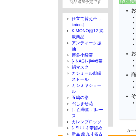
商品追加予定です
お
仕立て替え帯 [-
kaico-]
KIMONO姫12 掲
載商品
アンティーク振
袖
お
博多小袋帯
[- NAGI -]半幅帯
絹マスク
カシミール刺繍
商
ストール
カシミヤショー
ル
そ
五嶋の彩
召しませ花
[ - 百華園 - ]レー
ス
カレンブロッソ
[- SUU -] 帯留め
新品 絽九寸名古