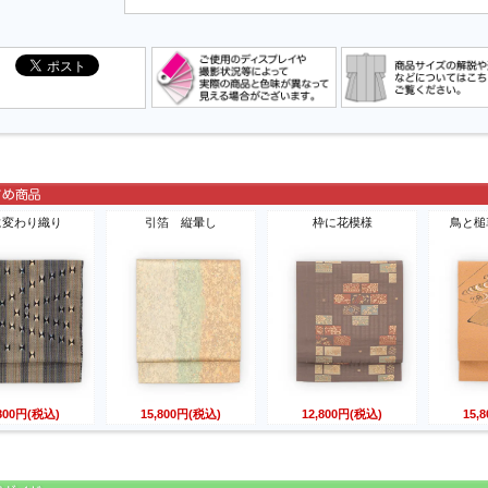
に変わり織り
引箔 縦暈し
枠に花模様
鳥と槌
,800円(税込)
15,800円(税込)
12,800円(税込)
15,