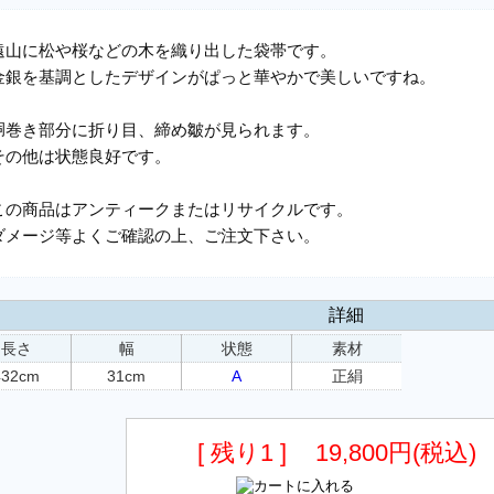
遠山に松や桜などの木を織り出した袋帯です。
金銀を基調としたデザインがぱっと華やかで美しいですね。
胴巻き部分に折り目、締め皺が見られます。
その他は状態良好です。
この商品はアンティークまたはリサイクルです。
ダメージ等よくご確認の上、ご注文下さい。
詳細
長さ
幅
状態
素材
432cm
31cm
A
正絹
[ 残り1 ]
19,800円(税込)