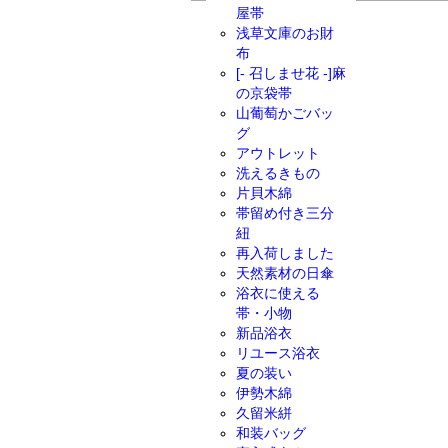
屋帯
浅草文庫のお財
布
[- 召しませ花 -]麻
の京袋帯
山葡萄かごバッ
グ
アウトレット
洗えるきもの
片貝木綿
帯留め付き三分
紐
再入荷しました
天然素材の日傘
浴衣に使える
帯・小物
新品浴衣
リユース浴衣
夏の装い
伊勢木綿
久留米絣
和装バッグ