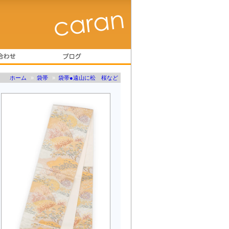
ホーム
»
袋帯
»
袋帯●遠山に松 桜など