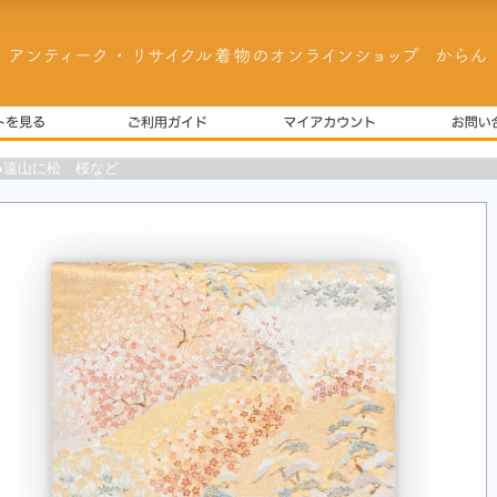
●遠山に松 桜など