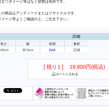
目立つダメージ等はなく状態は良好です。
この商品はアンティークまたはリサイクルです。
ダメージ等よくご確認の上、ご注文下さい。
詳細
長さ
幅
状態
素材
440cm
30.5cm
AAA
正絹
[ 残り1 ]
19,800円(税込)