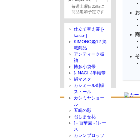
毎週土曜日22時に
商品追加予定です
お
仕立て替え帯 [-
商
kaico-]
KIMONO姫12 掲
載商品
アンティーク振
そ
袖
博多小袋帯
[- NAGI -]半幅帯
絹マスク
カシミール刺繍
ストール
カシミヤショー
ル
五嶋の彩
召しませ花
[ - 百華園 - ]レー
ス
カレンブロッソ