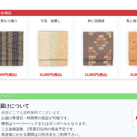
に変わり織り
引箔 縦暈し
枠に花模様
鳥と槌
,800円(税込)
15,800円(税込)
12,800円(税込)
15,
届けについて
全国どこでも送料無料でございます。
お届け希望日・時間帯の指定が可能です。
梱包はペーパーバッグまたはダンボールとなります。
ご入金確認後、2営業日以内の発送予定です。
発送後にかかる期間は
日数検索
をご利用下さい。