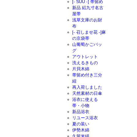
[- SUU -] 帯留め
新品 絽九寸名古
屋帯
浅草文庫のお財
布
[- 召しませ花 -]麻
の京袋帯
山葡萄かごバッ
グ
アウトレット
洗えるきもの
片貝木綿
帯留め付き三分
紐
再入荷しました
天然素材の日傘
浴衣に使える
帯・小物
新品浴衣
リユース浴衣
夏の装い
伊勢木綿
久留米絣