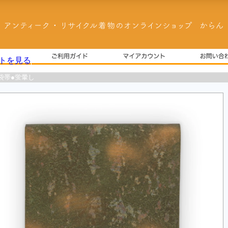
袋帯●蛍暈し