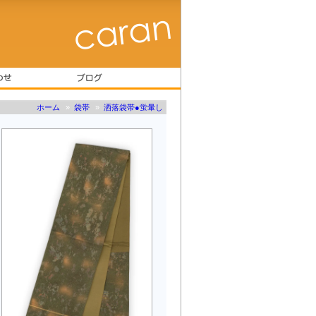
ホーム
»
袋帯
»
洒落袋帯●蛍暈し