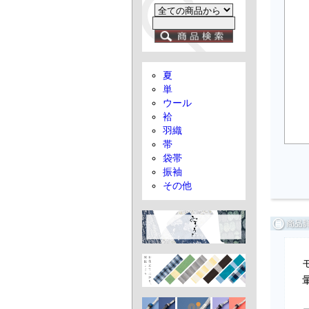
夏
単
ウール
袷
羽織
帯
袋帯
振袖
その他