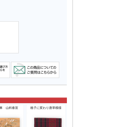
車 山科春宣
格子に変わり唐草模様