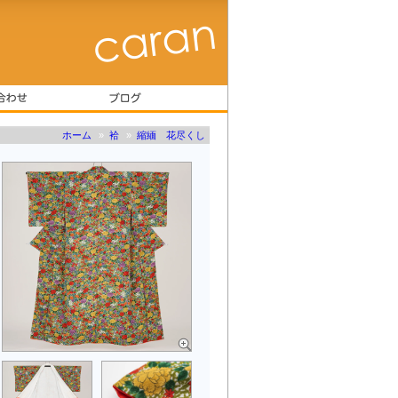
ホーム
»
袷
»
縮緬 花尽くし