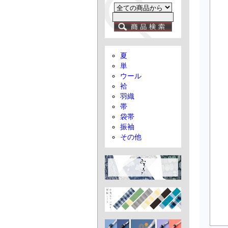
夏
単
ウール
袷
羽織
帯
袋帯
振袖
その他