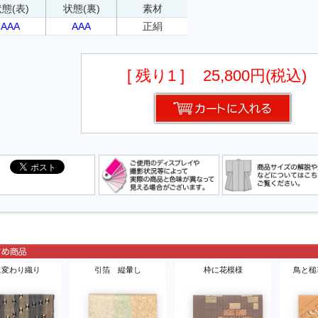
態(表)
状態(裏)
素材
AAA
AAA
正絹
[ 残り1 ]
25,800円(税込)
に変わり織り
引箔 縦暈し
枠に花模様
鳥と槌