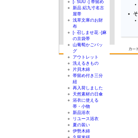
[- SUU -] 帯留め
新品 絽九寸名古
そ
屋帯
浅草文庫のお財
布
[- 召しませ花 -]麻
の京袋帯
山葡萄かごバッ
グ
アウトレット
洗えるきもの
片貝木綿
帯留め付き三分
紐
再入荷しました
天然素材の日傘
浴衣に使える
帯・小物
新品浴衣
リユース浴衣
夏の装い
伊勢木綿
久留米絣