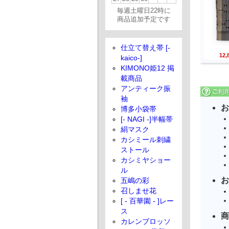
毎週土曜日22時に
商品追加予定です
仕立て替え帯 [-
12
kaico-]
KIMONO姫12 掲
載商品
アンティーク振
袖
お
博多小袋帯
[- NAGI -]半幅帯
絹マスク
カシミール刺繍
ストール
カシミヤショー
ル
お
五嶋の彩
召しませ花
[ - 百華園 - ]レー
ス
商
カレンブロッソ