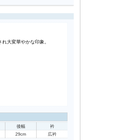
され大変華やかな印象。
後幅
衿
29cm
広衿