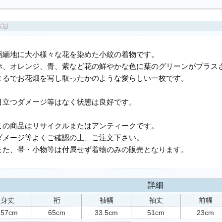
縮緬地に大小様々な花を染めた小紋の着物です。
赤、オレンジ、青、紫など花の鮮やかな色に葉のグリーンがプラス
まるでお花畑を写し取ったかのような愛らしい一枚です。
目立つダメージ等はなく状態は良好です。
この商品はリサイクルまたはアンティークです。
ダメージ等よくご確認の上、ご注文下さい。
また、帯・小物等は付属せず着物のみの販売となります。
詳細
身丈
裄
袖幅
袖丈
前幅
157cm
65cm
33.5cm
51cm
23cm