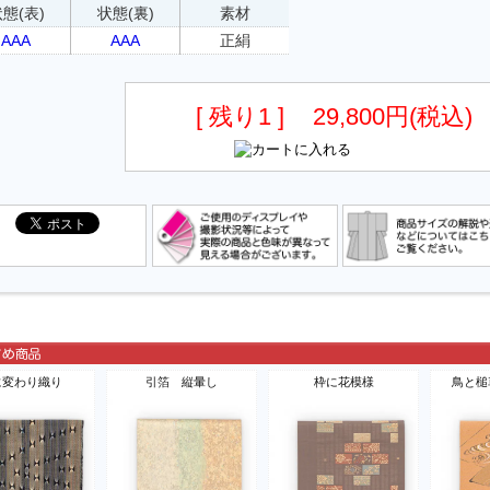
態(表)
状態(裏)
素材
AAA
AAA
正絹
[ 残り1 ]
29,800円(税込)
に変わり織り
引箔 縦暈し
枠に花模様
鳥と槌