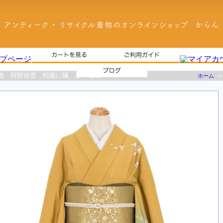
着 阿部佳雪 蛇籠に楓 萩 枝花
ホーム
»