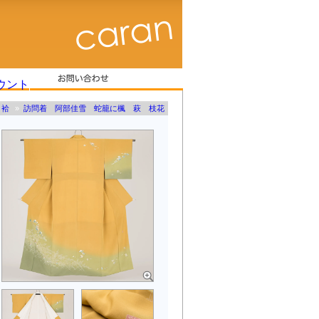
袷
»
訪問着 阿部佳雪 蛇籠に楓 萩 枝花