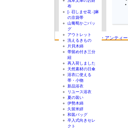
浅草文庫のお財
布
[- 召しませ花 -]麻
の京袋帯
山葡萄かごバッ
グ
アウトレット
洗えるきもの
片貝木綿
帯留め付き三分
紐
再入荷しました
天然素材の日傘
浴衣に使える
帯・小物
新品浴衣
リユース浴衣
夏の装い
伊勢木綿
久留米絣
和装バッグ
卒入式向きセレ
クト