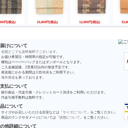
,800円(税込)
15,800円(税込)
12,800円(税込)
15,
届けについて
全国どこでも送料無料でございます。
お届け希望日・時間帯の指定が可能です。
梱包はペーパーバッグまたはダンボールとなります。
ご入金確認後、2営業日以内の発送予定です。
発送後にかかる期間は
日数検索
をご利用下さい。
海外発送
も承っております。
支払について
銀行振込・代金引換・クレジットカード決済をご利用いただけます。
代金引換手数料は無料です。
品について
サイズやお召しいただける目安などは「
サイズについて
」をご覧ください。
商品のランクやダメージについては「
状態について
」をご覧ください。
の他詳細について