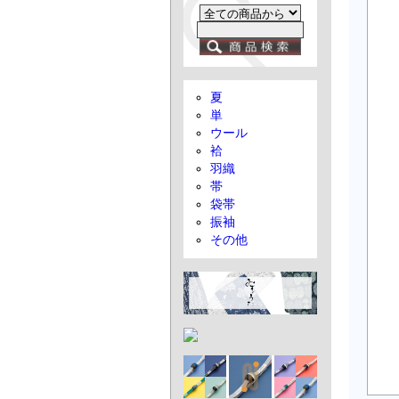
夏
単
ウール
袷
羽織
帯
袋帯
振袖
その他