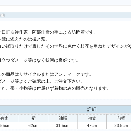
十日町友禅作家 阿部佳雪の手による訪問着です。
蛇籠に添えたのは楓と萩。
白い縁取りだけで表したその世界に色付く枝花を重ねたデザインが
目立つダメージ等はなく状態は良好です。
この商品はリサイクルまたはアンティークです。
ダメージ等よくご確認の上、ご注文下さい。
また、帯・小物等は付属せず着物のみの販売となります。
詳細
身丈
裄
袖幅
袖丈
前幅
155cm
62cm
31.5cm
47cm
23.5cm