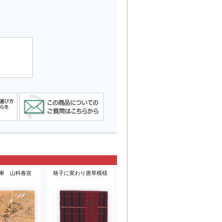
車 山科春宣
格子に変わり唐草模様