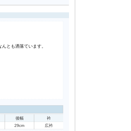
なんとも洒落ています。
後幅
衿
29cm
広衿