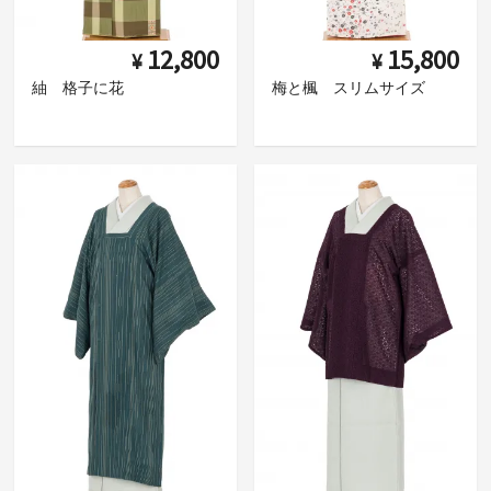
12,800
15,800
¥
¥
紬 格子に花
梅と楓 スリムサイズ