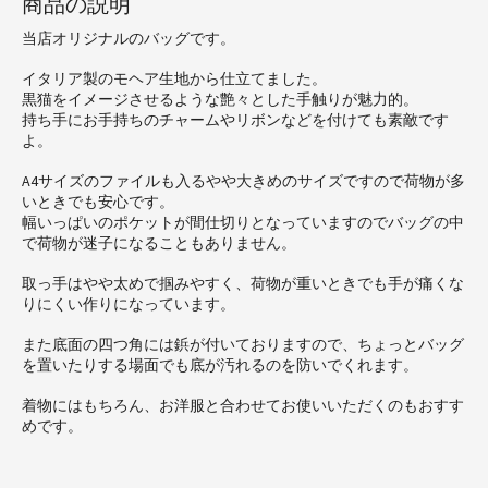
商品の説明
当店オリジナルのバッグです。
イタリア製のモヘア生地から仕立てました。
黒猫をイメージさせるような艶々とした手触りが魅力的。
持ち手にお手持ちのチャームやリボンなどを付けても素敵です
よ。
A4サイズのファイルも入るやや大きめのサイズですので荷物が多
いときでも安心です。
幅いっぱいのポケットが間仕切りとなっていますのでバッグの中
で荷物が迷子になることもありません。
取っ手はやや太めで掴みやすく、荷物が重いときでも手が痛くな
りにくい作りになっています。
また底面の四つ角には鋲が付いておりますので、ちょっとバッグ
を置いたりする場面でも底が汚れるのを防いでくれます。
着物にはもちろん、お洋服と合わせてお使いいただくのもおすす
めです。