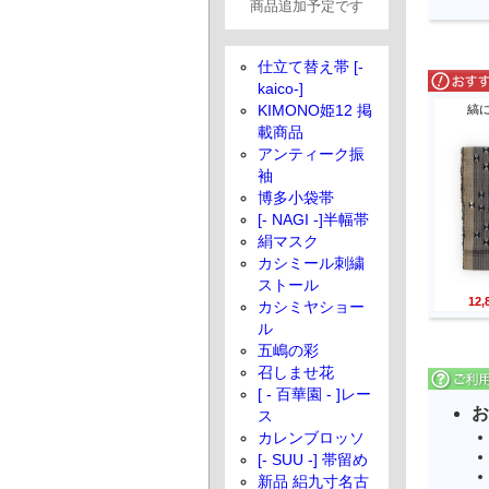
商品追加予定です
仕立て替え帯 [-
kaico-]
KIMONO姫12 掲
縞
載商品
アンティーク振
袖
博多小袋帯
[- NAGI -]半幅帯
絹マスク
カシミール刺繍
ストール
12
カシミヤショー
ル
五嶋の彩
召しませ花
[ - 百華園 - ]レー
お
ス
カレンブロッソ
[- SUU -] 帯留め
新品 絽九寸名古