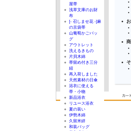
屋帯
浅草文庫のお財
布
お
[- 召しませ花 -]麻
の京袋帯
山葡萄かごバッ
グ
商
アウトレット
洗えるきもの
片貝木綿
そ
帯留め付き三分
紐
再入荷しました
天然素材の日傘
浴衣に使える
帯・小物
新品浴衣
リユース浴衣
夏の装い
伊勢木綿
久留米絣
和装バッグ