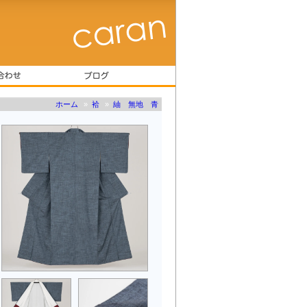
ホーム
»
袷
»
紬 無地 青