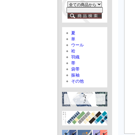
夏
単
ウール
袷
羽織
帯
袋帯
振袖
その他