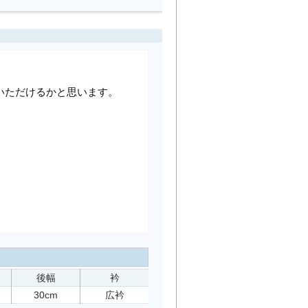
いただけるかと思います。
後幅
衿
30cm
広衿