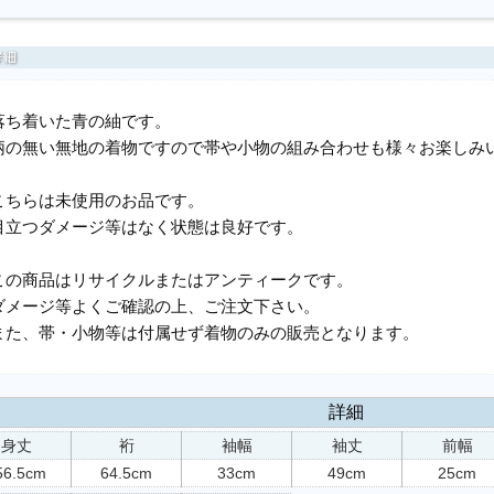
落ち着いた青の紬です。
柄の無い無地の着物ですので帯や小物の組み合わせも様々お楽しみ
こちらは未使用のお品です。
目立つダメージ等はなく状態は良好です。
この商品はリサイクルまたはアンティークです。
ダメージ等よくご確認の上、ご注文下さい。
また、帯・小物等は付属せず着物のみの販売となります。
詳細
身丈
裄
袖幅
袖丈
前幅
56.5cm
64.5cm
33cm
49cm
25cm