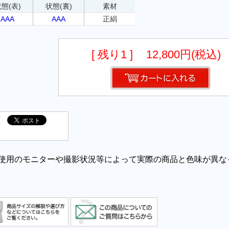
態(表)
状態(裏)
素材
AAA
AAA
正絹
[ 残り1 ]
12,800円(税込)