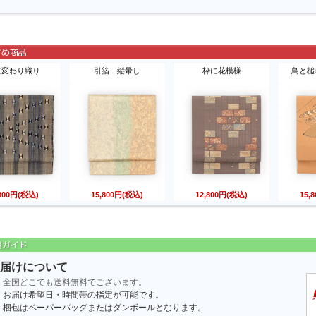
に変わり織り
引箔 縦暈し
枠に花模様
鳥と槌
,800円(税込)
15,800円(税込)
12,800円(税込)
15,
届けについて
全国どこでも送料無料でございます。
お届け希望日・時間帯の指定が可能です。
梱包はペーパーバッグまたはダンボールとなります。