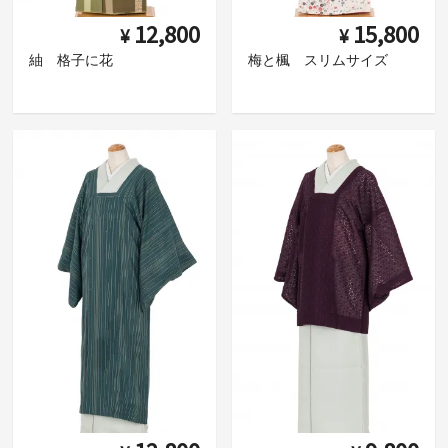
12,800
15,800
¥
¥
紬 格子に花
梅と楓 スリムサイズ