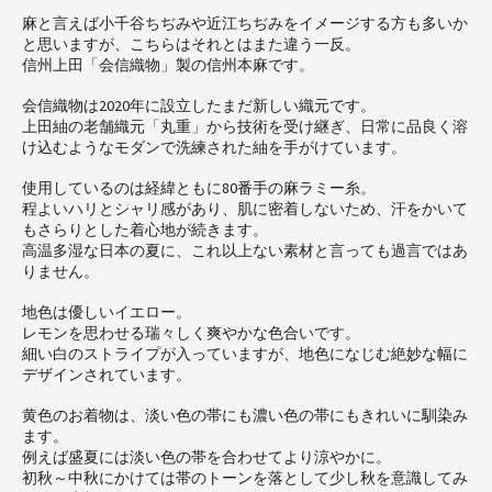
麻と言えば小千谷ちぢみや近江ちぢみをイメージする方も多いか
と思いますが、こちらはそれとはまた違う一反。
信州上田「会信織物」製の信州本麻です。
会信織物は2020年に設立したまだ新しい織元です。
上田紬の老舗織元「丸重」から技術を受け継ぎ、日常に品良く溶
け込むようなモダンで洗練された紬を手がけています。
使用しているのは経緯ともに80番手の麻ラミー糸。
程よいハリとシャリ感があり、肌に密着しないため、汗をかいて
もさらりとした着心地が続きます。
高温多湿な日本の夏に、これ以上ない素材と言っても過言ではあ
りません。
地色は優しいイエロー。
レモンを思わせる瑞々しく爽やかな色合いです。
細い白のストライプが入っていますが、地色になじむ絶妙な幅に
デザインされています。
黄色のお着物は、淡い色の帯にも濃い色の帯にもきれいに馴染み
ます。
例えば盛夏には淡い色の帯を合わせてより涼やかに。
初秋～中秋にかけては帯のトーンを落として少し秋を意識してみ