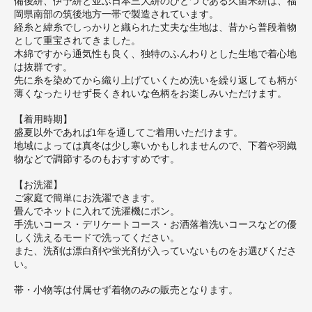
備後絣、伊予絣と並ぶ日本三大絣のひとつである久留米絣は、福
岡県南部の筑後地方一帯で製造されています。
経糸と緯糸でしっかりと織られた丈夫な生地は、昔から普段着物
として重宝されてきました。
木綿ですから通気性も良く、独特のふんわりとした生地で着心地
は抜群です。
先に糸を染めてから織り上げていくため洗いを繰り返しても柄が
薄くなったりせず長くきれいな色柄をお楽しみいただけます。
【着用時期】
盛夏以外であれば1年を通してご着用いただけます。
地域によっては真冬は少し寒いかもしれませんので、下着や羽織
物などで調節するのもおすすめです。
【お洗濯】
ご家庭で簡単にお洗濯できます。
畳んでネットに入れて洗濯機にポン。
手洗いコース・デリケートコース・お洒落着洗いコースなどの優
しく洗えるモードで洗ってください。
また、洗剤は漂白剤や蛍光剤が入っていないものをお選びくださ
い。
帯・小物等は付属せず着物のみの販売となります。