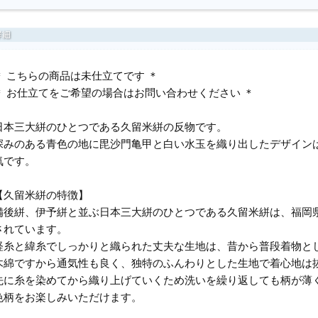
＊ こちらの商品は未仕立てです ＊
＊ お仕立てをご希望の場合はお問い合わせください ＊
日本三大絣のひとつである久留米絣の反物です。
深みのある青色の地に毘沙門亀甲と白い水玉を織り出したデザイン
気です。
【久留米絣の特徴】
備後絣、伊予絣と並ぶ日本三大絣のひとつである久留米絣は、福岡
されています。
経糸と緯糸でしっかりと織られた丈夫な生地は、昔から普段着物と
木綿ですから通気性も良く、独特のふんわりとした生地で着心地は
先に糸を染めてから織り上げていくため洗いを繰り返しても柄が薄
色柄をお楽しみいただけます。