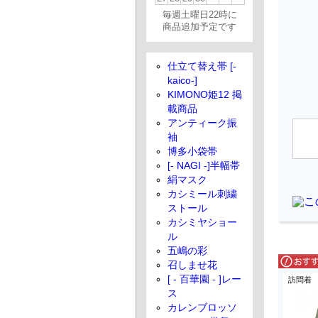
毎週土曜日22時に
商品追加予定です
仕立て替え帯 [-
kaico-]
KIMONO姫12 掲
載商品
アンティーク振
袖
博多小袋帯
[- NAGI -]半幅帯
絹マスク
カシミール刺繍
ストール
カシミヤショー
ル
五嶋の彩
召しませ花
[ - 百華園 - ]レー
訪問着
ス
カレンブロッソ