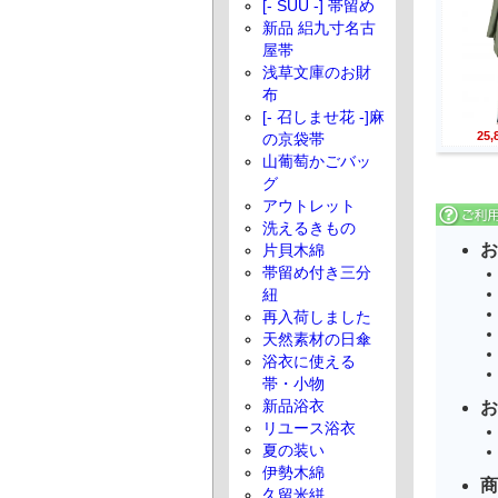
[- SUU -] 帯留め
新品 絽九寸名古
屋帯
浅草文庫のお財
布
[- 召しませ花 -]麻
25
の京袋帯
山葡萄かごバッ
グ
アウトレット
洗えるきもの
お
片貝木綿
帯留め付き三分
紐
再入荷しました
天然素材の日傘
浴衣に使える
帯・小物
新品浴衣
お
リユース浴衣
夏の装い
伊勢木綿
商
久留米絣