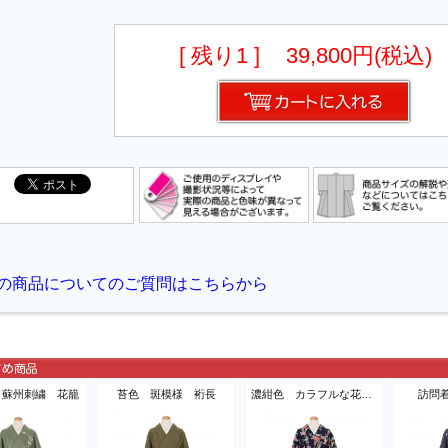
[ 残り1 ]
39,800円(税込)
 蘇州刺繍 花籠
苔色 斑模様 裄長
濃紺色 カラフルな花模様
訪問