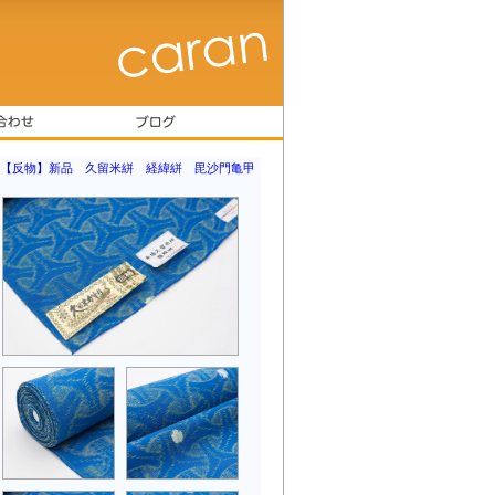
【反物】新品 久留米絣 経緯絣 毘沙門亀甲