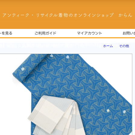
物】新品 久留米絣 経緯絣 毘沙門亀甲
ホーム
»
その他
»