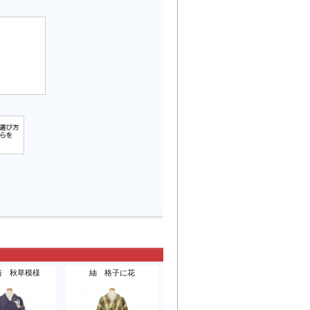
着 秋草模様
紬 格子に花