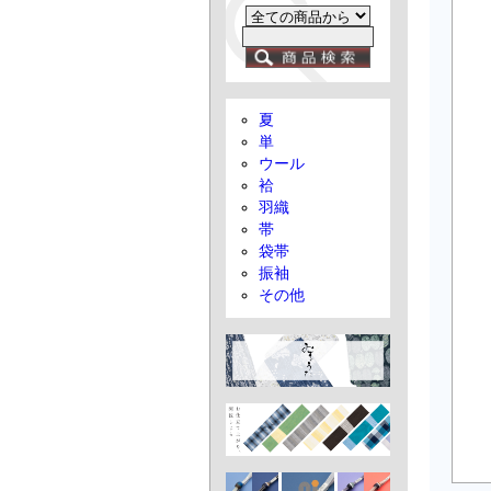
夏
単
ウール
袷
羽織
帯
袋帯
振袖
その他