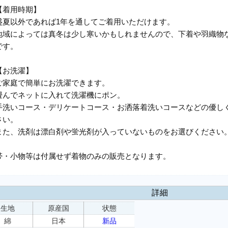
【着用時期】
盛夏以外であれば1年を通してご着用いただけます。
地域によっては真冬は少し寒いかもしれませんので、下着や羽織物
です。
【お洗濯】
ご家庭で簡単にお洗濯できます。
畳んでネットに入れて洗濯機にポン。
手洗いコース・デリケートコース・お洒落着洗いコースなどの優し
さい。
また、洗剤は漂白剤や蛍光剤が入っていないものをお選びください
帯・小物等は付属せず着物のみの販売となります。
詳細
生地
原産国
状態
綿
日本
新品