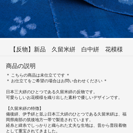
【反物】新品 久留米絣 白中絣 花模様
商品の説明
＊ こちらの商品は未仕立てです ＊
＊ お仕立てをご希望の場合はお問い合わせください ＊
日本三大絣のひとつである久留米絣の反物です。
可愛らしいお花模様を織り出した素朴で優しいデザインです。
【久留米絣の特徴】
備後絣、伊予絣と並ぶ日本三大絣のひとつである久留米絣は、福
岡県南部の筑後地方一帯で製造されています。
経糸と緯糸でしっかりと織られた丈夫な生地は、昔から普段着物
として重宝されてきました。