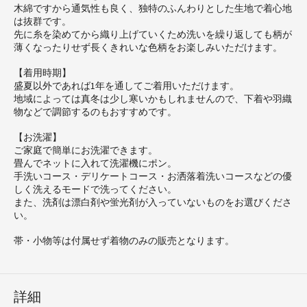
木綿ですから通気性も良く、独特のふんわりとした生地で着心地
は抜群です。
先に糸を染めてから織り上げていくため洗いを繰り返しても柄が
薄くなったりせず長くきれいな色柄をお楽しみいただけます。
【着用時期】
盛夏以外であれば1年を通してご着用いただけます。
地域によっては真冬は少し寒いかもしれませんので、下着や羽織
物などで調節するのもおすすめです。
【お洗濯】
ご家庭で簡単にお洗濯できます。
畳んでネットに入れて洗濯機にポン。
手洗いコース・デリケートコース・お洒落着洗いコースなどの優
しく洗えるモードで洗ってください。
また、洗剤は漂白剤や蛍光剤が入っていないものをお選びくださ
い。
帯・小物等は付属せず着物のみの販売となります。
詳細