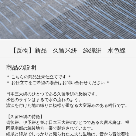
【反物】新品 久留米絣 経緯絣 水色線
商品の説明
＊ こちらの商品は未仕立てです ＊
＊ お仕立てをご希望の場合はお問い合わせください ＊
日本三大絣のひとつである久留米絣の反物です。
水色のラインはまるで水の流れのよう。
濃淡を付けた地の織りに模様が重なる大変深みのある柄行です。
【久留米絣の特徴】
備後絣、伊予絣と並ぶ日本三大絣のひとつである久留米絣は、福
岡県南部の筑後地方一帯で製造されています。
経糸と緯糸でしっかりと織られた丈夫な生地は、昔から普段着物