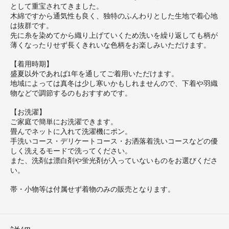
として重宝されてきました。
木綿ですから通気性も良く、独特のふんわりとした生地で着心地
は抜群です。
先に糸を染めてから織り上げていくため洗いを繰り返しても柄が
薄くなったりせず長くきれいな色柄をお楽しみいただけます。
【着用時期】
盛夏以外であれば1年を通してご着用いただけます。
地域によっては真冬は少し寒いかもしれませんので、下着や羽織
物などで調節するのもおすすめです。
【お洗濯】
ご家庭で簡単にお洗濯できます。
畳んでネットに入れて洗濯機にポン。
手洗いコース・デリケートコース・お洒落着洗いコースなどの優
しく洗えるモードで洗ってください。
また、洗剤は漂白剤や蛍光剤が入っていないものをお選びくださ
い。
帯・小物等は付属せず着物のみの販売となります。