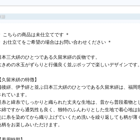
＊ こちらの商品は未仕立てです ＊
＊ お仕立てをご希望の場合はお問い合わせください ＊
日本三大絣のひとつである久留米絣の反物です。
大きめの水玉がずらりと行儀良く並ぶポップで楽しいデザインです
【久留米絣の特徴】
備後絣、伊予絣と並ぶ日本三大絣のひとつである久留米絣は、福岡
されています。
経糸と緯糸でしっかりと織られた丈夫な生地は、昔から普段着物と
木綿ですから通気性も良く、独特のふんわりとした生地で着心地は
先に糸を染めてから織り上げていくため洗いを繰り返しても柄が薄
色柄をお楽しみいただけます。
【着用時期】