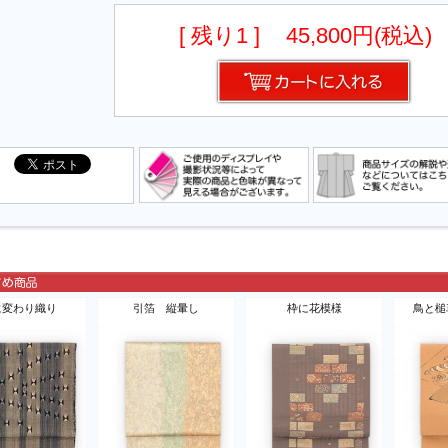
[ 残り1 ]
45,800円(税込)
に変わり織り
引箔 縦暈し
枠に花模様
鳥と槌