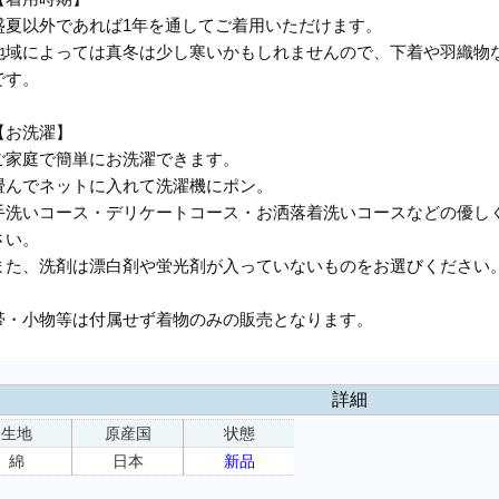
盛夏以外であれば1年を通してご着用いただけます。
地域によっては真冬は少し寒いかもしれませんので、下着や羽織物
です。
【お洗濯】
ご家庭で簡単にお洗濯できます。
畳んでネットに入れて洗濯機にポン。
手洗いコース・デリケートコース・お洒落着洗いコースなどの優し
さい。
また、洗剤は漂白剤や蛍光剤が入っていないものをお選びください
帯・小物等は付属せず着物のみの販売となります。
詳細
生地
原産国
状態
綿
日本
新品