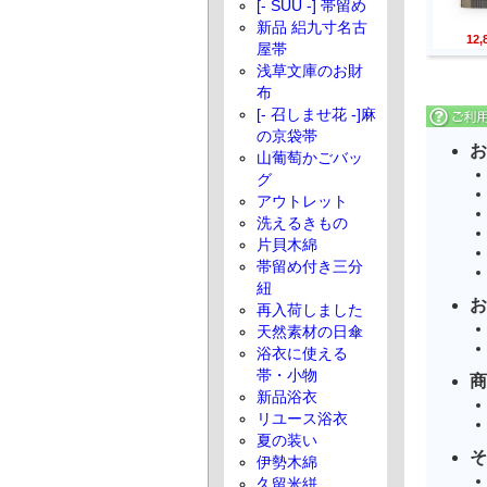
[- SUU -] 帯留め
新品 絽九寸名古
12
屋帯
浅草文庫のお財
布
[- 召しませ花 -]麻
の京袋帯
お
山葡萄かごバッ
グ
アウトレット
洗えるきもの
片貝木綿
帯留め付き三分
紐
お
再入荷しました
天然素材の日傘
浴衣に使える
帯・小物
商
新品浴衣
リユース浴衣
夏の装い
そ
伊勢木綿
久留米絣