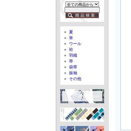
夏
単
ウール
袷
羽織
帯
袋帯
振袖
その他