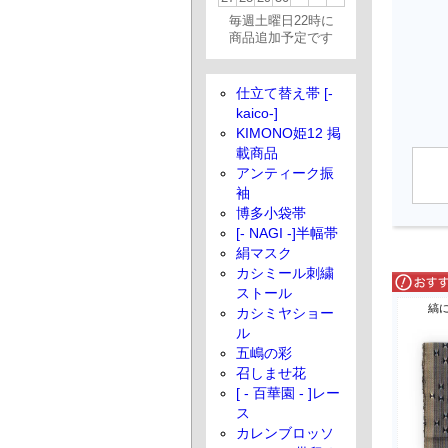
毎週土曜日22時に
商品追加予定です
仕立て替え帯 [-
kaico-]
KIMONO姫12 掲
載商品
アンティーク振
袖
博多小袋帯
[- NAGI -]半幅帯
絹マスク
カシミール刺繍
ストール
縞
カシミヤショー
ル
五嶋の彩
召しませ花
[ - 百華園 - ]レー
ス
カレンブロッソ