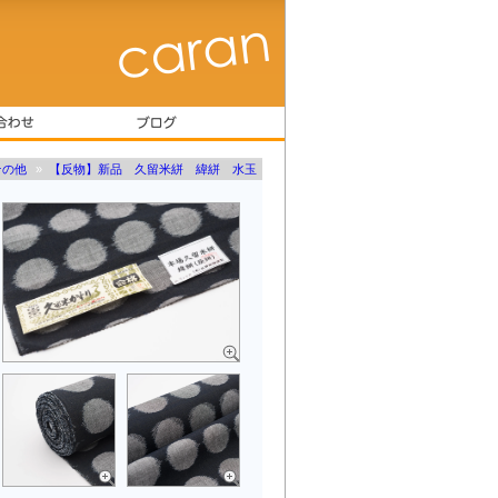
その他
»
【反物】新品 久留米絣 緯絣 水玉