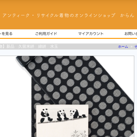
物】新品 久留米絣 緯絣 水玉
ホーム
»