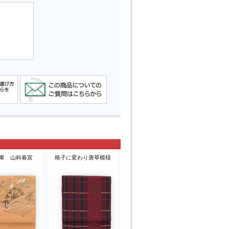
車 山科春宣
格子に変わり唐草模様