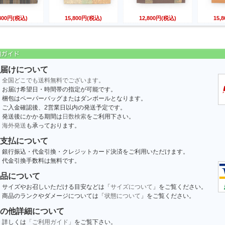
,800円(税込)
15,800円(税込)
12,800円(税込)
15,
届けについて
全国どこでも送料無料でございます。
お届け希望日・時間帯の指定が可能です。
梱包はペーパーバッグまたはダンボールとなります。
ご入金確認後、2営業日以内の発送予定です。
発送後にかかる期間は
日数検索
をご利用下さい。
海外発送
も承っております。
支払について
銀行振込・代金引換・クレジットカード決済をご利用いただけます。
代金引換手数料は無料です。
品について
サイズやお召しいただける目安などは「
サイズについて
」をご覧ください。
商品のランクやダメージについては「
状態について
」をご覧ください。
の他詳細について
詳しくは
「ご利用ガイド」
をご覧下さい。