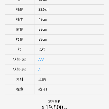
袖幅
33.5cm
袖丈
49cm
前幅
22cm
後幅
28cm
衿
広衿
状態(表)
AAA
状態(裏)
A
素材
正絹
在庫
残り1
送料無料
19,800
¥
税込