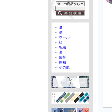
夏
単
ウール
袷
羽織
帯
袋帯
振袖
その他