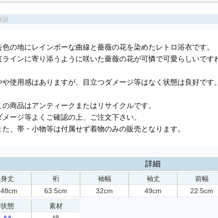
藍色の地にレインボーな曲線と薔薇の花を染めたレトロ浴衣です。
虹ラインに寄り添うように咲いた薔薇の花が可憐で可愛らしいです
やや使用感はありますが、目立つダメージ等はなく状態は良好です
この商品はアンティークまたはリサイクルです。
ダメージ等よくご確認の上、ご注文下さい。
また、帯・小物等は付属せず着物のみの販売となります。
詳細
身丈
裄
袖幅
袖丈
前幅
148cm
63.5cm
32cm
49cm
22.5cm
状態
素材
AA
綿