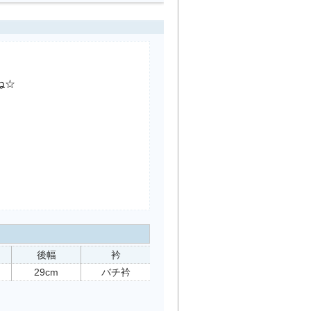
ね☆
。
後幅
衿
29cm
バチ衿