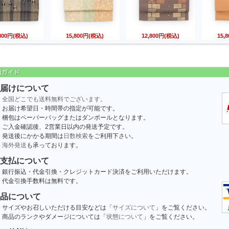
,800円(税込)
15,800円(税込)
12,800円(税込)
15,
届けについて
全国どこでも送料無料でございます。
お届け希望日・時間帯の指定が可能です。
梱包はペーパーバッグまたはダンボールとなります。
ご入金確認後、2営業日以内の発送予定です。
発送後にかかる期間は
日数検索
をご利用下さい。
海外発送
も承っております。
支払について
銀行振込・代金引換・クレジットカード決済をご利用いただけます。
代金引換手数料は無料です。
品について
サイズやお召しいただける目安などは「
サイズについて
」をご覧ください。
商品のランクやダメージについては「
状態について
」をご覧ください。