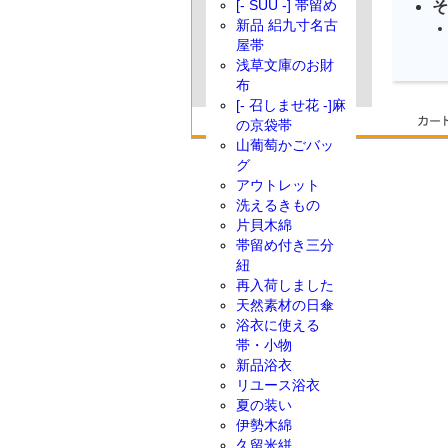
[- SUU -] 帯留め
そ
新品 絽九寸名古
屋帯
浅草文庫のお財
布
[- 召しませ花 -]麻
の京袋帯
山葡萄かごバッ
グ
アウトレット
洗えるきもの
片貝木綿
帯留め付き三分
紐
再入荷しました
天然素材の日傘
浴衣に使える
帯・小物
新品浴衣
リユース浴衣
夏の装い
伊勢木綿
久留米絣