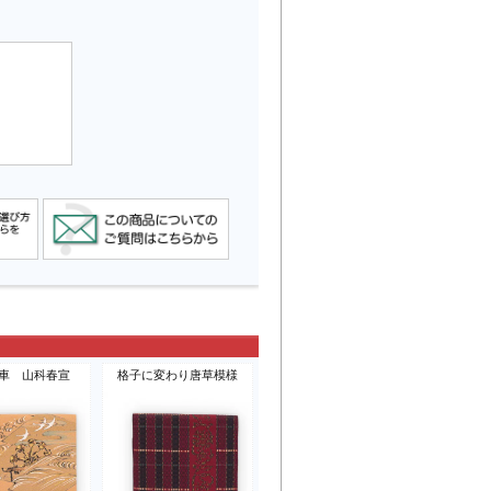
車 山科春宣
格子に変わり唐草模様