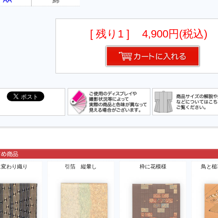
[ 残り1 ]
4,900円(税込)
に変わり織り
引箔 縦暈し
枠に花模様
鳥と槌