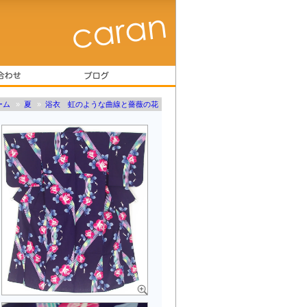
ーム
»
夏
»
浴衣 虹のような曲線と薔薇の花