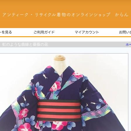
 虹のような曲線と薔薇の花
ホ