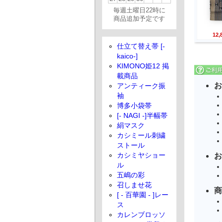
毎週土曜日22時に
商品追加予定です
12
仕立て替え帯 [-
kaico-]
KIMONO姫12 掲
載商品
お
アンティーク振
袖
博多小袋帯
[- NAGI -]半幅帯
絹マスク
カシミール刺繍
ストール
カシミヤショー
お
ル
五嶋の彩
召しませ花
商
[ - 百華園 - ]レー
ス
カレンブロッソ