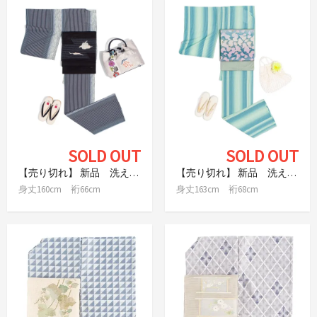
SOLD OUT
SOLD OUT
【売り切れ】 新品 洗える着物 紗 モノトーンの縞 M
【売り切れ】 新品 洗える着物 紗 グリーンの縞 L
身丈160cm 裄66cm
身丈163cm 裄68cm