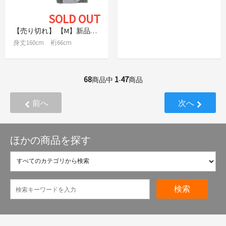
SOLD OUT
【売り切れ】 【M】新品 洗える着物 格子
身丈160cm 裄66cm
68
1
47
商品中
-
商品
前へ
次へ
ほかの商品を探す
検索