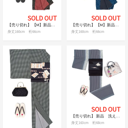
SOLD OUT
SOLD OUT
【売り切れ】 【M】新品 洗える着物 蕪
【売り切れ】 【M】新品 洗える着物 茄子
身丈160cm 裄66cm
身丈160cm 裄66cm
SOLD OUT
【売り切れ】 新品 洗える着物 紗 モノトーンの縞 L
身丈163cm 裄68cm