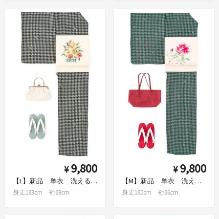
9,800
9,800
¥
¥
【L】新品 単衣 洗える着物 千鳥格子 薄緑
【M】新品 単衣 洗える着物 千鳥格子 緑
身丈163cm 裄68cm
身丈160cm 裄66cm