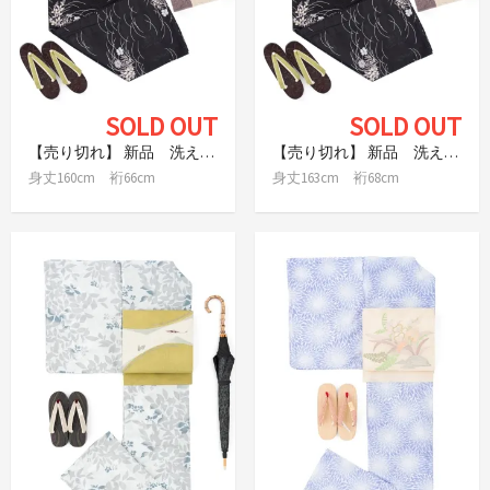
SOLD OUT
SOLD OUT
【売り切れ】 新品 洗える着物 絽 萩と撫子 M
【売り切れ】 新品 洗える着物 絽 萩と撫子 L
身丈160cm 裄66cm
身丈163cm 裄68cm