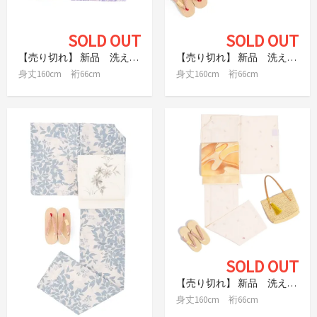
SOLD OUT
SOLD OUT
【売り切れ】 新品 洗える着物 絽 花と唐草 紫 Мサイズ
【売り切れ】 新品 洗える着物 絽 犬 紺 Мサイズ
身丈160cm 裄66cm
身丈160cm 裄66cm
SOLD OUT
【売り切れ】 新品 洗える着物 絽 犬 Mサイズ
身丈160cm 裄66cm