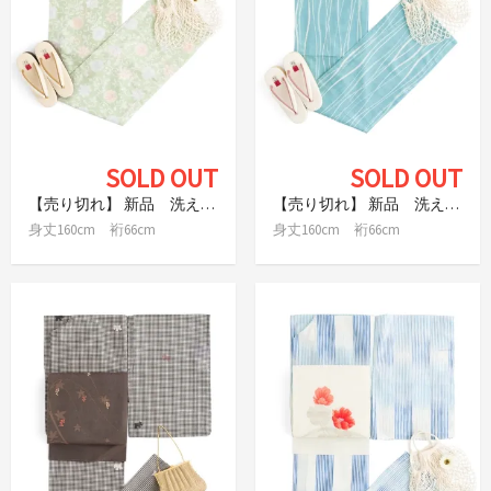
SOLD OUT
SOLD OUT
【売り切れ】 新品 洗える着物 絽 花と唐草 M
【売り切れ】 新品 洗える着物 絽 水色地よろけ縞 M
身丈160cm 裄66cm
身丈160cm 裄66cm