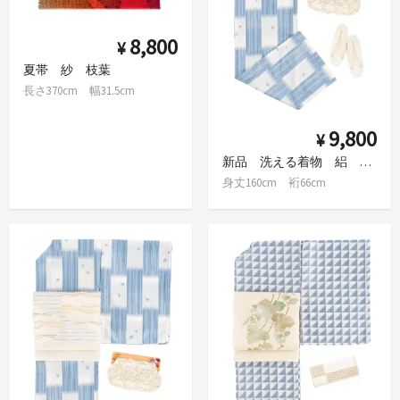
8,800
¥
夏帯 紗 枝葉
長さ370cm 幅31.5cm
9,800
¥
新品 洗える着物 絽 市松と千鳥 M
身丈160cm 裄66cm