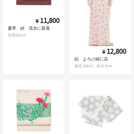
11,800
¥
夏帯 紗 流水に菖蒲
全長361cm
12,800
¥
絽 よろけ縞に花
身丈154cm 裄62.5cm