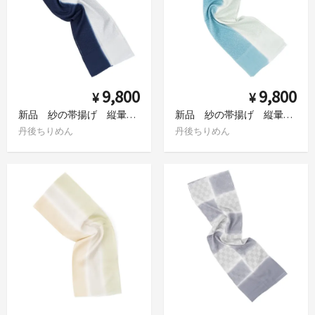
9,800
9,800
¥
¥
新品 紗の帯揚げ 縦暈し 水玉 紺×白鼠
新品 紗の帯揚げ 縦暈し 水玉 天色×白緑
丹後ちりめん
丹後ちりめん