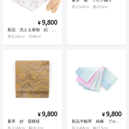
長さ342cm 幅29.5cm
9,800
¥
新品 洗える着物 絽 柳の葉 L
身丈163cm 裄68cm
9,800
9,800
¥
¥
夏帯 紗 霞模様
新品半幅帯 綿麻 ブルーグラデーション
長さ360cm 幅30.2cm
長さ400cm 幅17.5cm