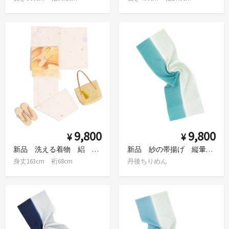
9,800
9,800
¥
¥
新品 洗える着物 絽 犬 Lサイズ
新品 紗の帯揚げ 縦暈し 水玉 緑×黄緑
身丈163cm 裄68cm
丹後ちりめん