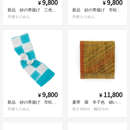
9,800
9,800
¥
¥
新品 紗の帯揚げ 三色暈し 蜂蜜色×灰白×柳鼠
新品 紗の帯揚げ 市松 藤色×白鼠
丹後ちりめん
丹後ちりめん
9,800
11,800
¥
¥
新品 紗の帯揚げ 市松 新橋色×白鼠
夏帯 羅 辛子色 細いライン
丹後ちりめん
長さ350cm 幅30.5cm