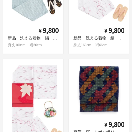
9,800
9,800
¥
¥
新品 洗える着物 絽 縞と矢羽根（青）M
新品 洗える着物 絽 柳の葉 M
身丈160cm 裄66cm
身丈160cm 裄66cm
9,800
¥
夏帯 羅 リボン織り