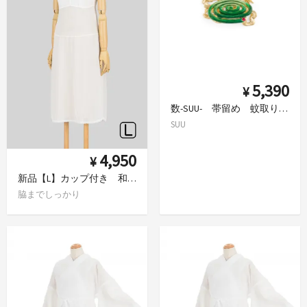
5,390
¥
数-SUU- 帯留め 蚊取り線香
SUU
4,950
¥
新品【L】カップ付き 和装インナー 着物スリップ
脇までしっかり