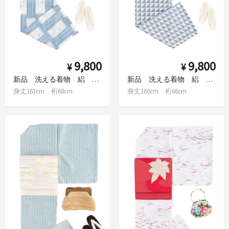
9,800
9,800
¥
¥
新品 洗える着物 絽 市松と千鳥 L
新品 洗える着物 絽 スクエア M
身丈163cm 裄68cm
身丈160cm 裄66cm