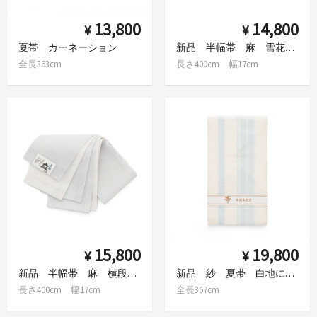
13,800
14,800
¥
¥
夏帯 カーネーション
新品 半幅帯 麻 雪花模様 グレー
全長363cm
長さ400cm 幅17cm
15,800
19,800
¥
¥
新品 半幅帯 麻 横段 流水 流水 グレー
新品 紗 夏帯 白地に水色の縞
長さ400cm 幅17cm
全長367cm