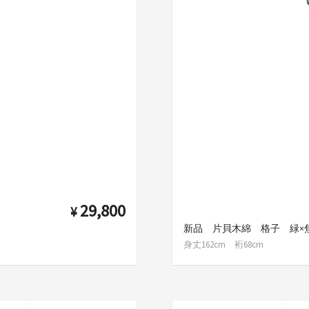
29,800
¥
新品 片貝木綿 格子 緑×
身丈162cm 裄68cm