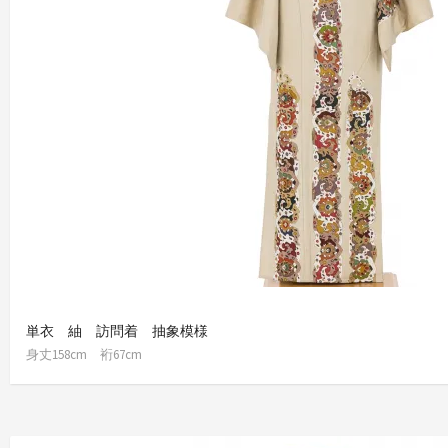
単衣 紬 訪問着 抽象模様
身丈158cm 裄67cm