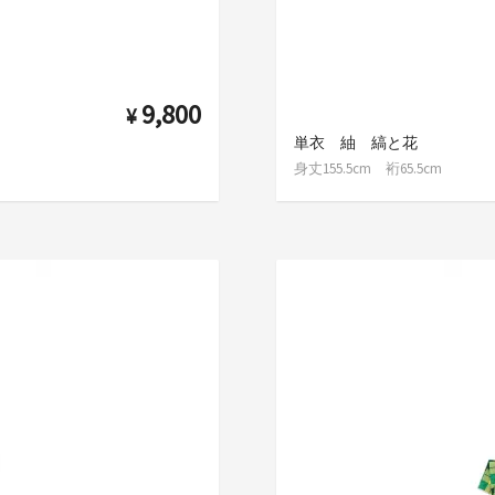
9,800
¥
単衣 紬 縞と花
身丈155.5cm 裄65.5cm